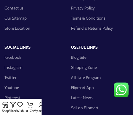
Contact us
Privacy Policy
Our Sitemap
Terms & Conditions
Store Location
Refund & Returns Policy
SOCIAL LINKS
USEFUL LINKS
Facebook
Blog Site
Instagram
Shipping Zone
Twitter
Affiliate Program
Youtube
Flipmart App
Pinterest
Latest News
FB Group
Sell on Flipmart
Shop
Filters
Wishlist
Cart
My account
AVAILABLE ON: