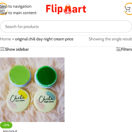
Skip to navigation
Skip to main content
Home
»
original chili day night cream price
Showing the single result
Show sidebar
Filters
-21%
SOLD OUT