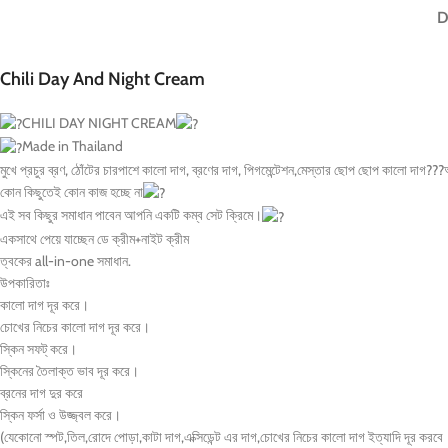
D
Chili Day And Night Cream
CHILI DAY NIGHT CREAM
Made in Thailand
মুখে প্রচুর ব্রণ, ঠোঁটের চারপাশে কালো দাগ, ব্রণের দাগ, পিগমেন্টেশন,মেস্তার ছোপ ছোপ কালো দাগ??
কোন কিছুতেই কোন কাজ হচ্ছে না
এই সব কিছুর সমাধান পাবেন আপনি একটি কম্ব সেট ক্রিমে।
একসাথে পেয়ে যাচ্ছেন ডে ক্রীম+নাইট ক্রীম
ত্বকের all-in-one সমাধান.
উপকারিতাঃ
কালো দাগ দূর করে।
চোখের নিচের কালো দাগ দূর করে।
স্কিন সফট্ করে।
স্কিনের তৈলাক্ত ভাব দূর করে।
ব্রনের দাগ দুর করে
স্কিন ফর্সা ও উজ্জ্বল করে।
(যেকোনো স্পট,তিল,রোদে পোড়া,কাটা দাগ,এক্সিডেন্ট এর দাগ,চোখের নিচের কালো দাগ ইত্যাদি দূর করবে