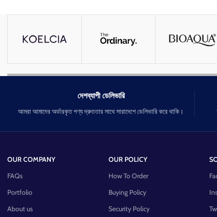
রিংকেলস দূর করবে।
চামড়ার কুঁচকানো ভাব দূর কর
বয়সের ছাপ দূর করবে।
স্কিন ফর্সা ও উজ্জ্বল করে।
চোখের নিচের কালো দাগ দূর করবে।
দেশব্যাপী ডেলিভারি
আমরা আমাদের অর্ডারকৃত পণ্য দ্রুততার সাথে সারাদেশে ডেলিভারি করে থাকি।
OUR COMPANY
OUR POLICY
SO
FAQs
How To Order
Fa
Portfolio
Buying Policy
In
About us
Security Policy
Tw