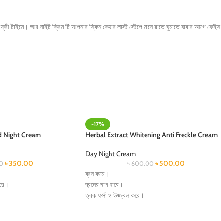
ন ফ্রী টাইমে। আর নাইট ক্রিম টি আপনার স্কিন কেয়ার লাস্ট স্টেপে মানে রাতে ঘুমাতে যাবার আগে ফে
-17%
d Night Cream
Herbal Extract Whitening Anti Freckle Cream
Day Night Cream
৳
350.00
৳
500.00
0
৳
600.00
ব্রন কমে।
করে।
ব্রনের দাগ যাবে।
ত্বক ফর্সা ও উজ্জ্বল করে।
ত্বকের কালচে ভাব দূর করে।
ে।
ত্বকে গোলাপি আভা নিয়ে আসে।