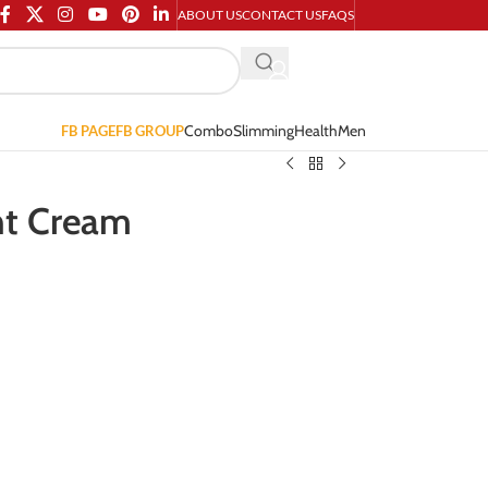
ABOUT US
CONTACT US
FAQS
Combo
Slimming
Health
Men
FB PAGE
FB GROUP
ht Cream