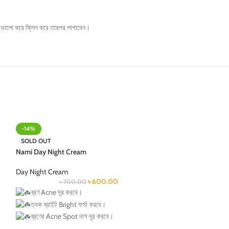
ইস ভালো করে ক্লিন করে তারপর লাগাবেন।
-14%
-25%
SOLD OUT
Natural Pearl Whi
Nami Day Night Cream
Night Cream
Day Night Cream
Day Night Cream
৳
600.00
৳
700.00
৳
80
ব্রণ Acne দূর করবে।
ত্বক ফর্সা ও উজ্জ্বল কর
ত্বক ব্রাইট Bright ফর্সা করবে।
ত্বকের কালচে ভাব দূর 
ব্রণের Acne Spot দাগ দূর করবে।
যে কোন দাগ দূর করে।
পিগমেন্টেশন Pigmentation দূর করবে।