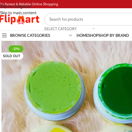
D's Fastest & Reliable Online Shopping
Skip to navigation
Skip to main content
SELECT CATEGORY
BROWSE CATEGORIES
HOME
SHOP
SHOP BY BRAND
-21%
SOLD OUT