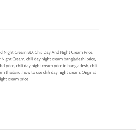
nd Night Cream BD
,
Chili Day And Night Cream Price
,
y Night Cream
,
chili day night cream bangladeshi price
,
 bd price
,
chili day night cream price in bangladesh
,
chili
eam thailand
,
how to use chili day night cream
,
Original
night cream price