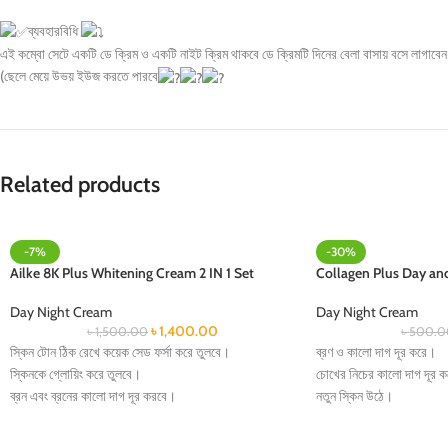
ব্যবহারবিধি
এই কম্বো সেটে একটি ডে ক্রিম ও একটি নাইট ক্রিম থাকবে ডে ক্রিমটি দিনের বেলা বাসায় বসে লাগাবে
(ছেলে মেয়ে উভয় ইউজ করতে পারবে
Related products
-7%
-30%
Ailke 8K Plus Whitening Cream 2 IN 1 Set
Collagen Plus Day an
Day Night Cream
Day Night Cream
৳
1,400.00
৳
1,500.00
৳
500.0
স্কিন টোন ঠিক রেখে কয়েক সেড ফর্সা করে তুলবে।
ব্রণ ও কালো দাগ দূর করে।
স্কিনকে গ্লোয়িং করে তুলবে।
চোখের নিচের কালো দাগ দূর 
ব্রন এবং ব্রনের কালো দাগ দূর করবে।
নতুন স্কিন উঠে।
মেছতার কালো দাগ দূর করবে এবং স্কিন ফ্রেস করবে।
স্কিন সফট্ করে।
স্কিন টাইট ও সফট করবে।
স্কিনের তৈলাক্ত ভাব দূর কর