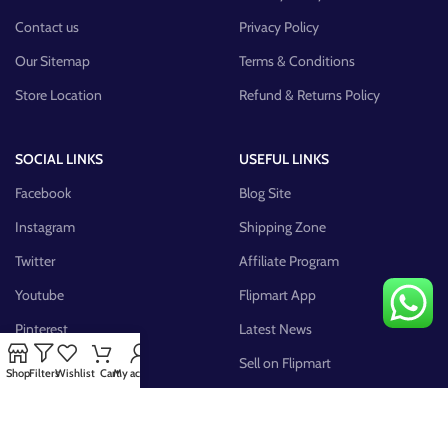
Contact us
Privacy Policy
Our Sitemap
Terms & Conditions
Store Location
Refund & Returns Policy
SOCIAL LINKS
USEFUL LINKS
Facebook
Blog Site
Instagram
Shipping Zone
Twitter
Affiliate Program
Youtube
Flipmart App
Pinterest
Latest News
FB Group
Sell on Flipmart
Shop
Filters
Wishlist
Cart
My account
AVAILABLE ON: