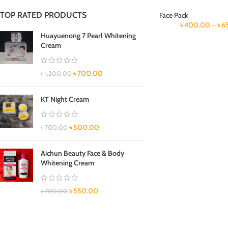
TOP RATED PRODUCTS
Face Pack
৳
400.00
–
৳
6
Huayuenong 7 Pearl Whitening
Cream
৳
700.00
৳
1,200.00
KT Night Cream
৳
500.00
৳
700.00
Aichun Beauty Face & Body
Whitening Cream
৳
550.00
৳
700.00