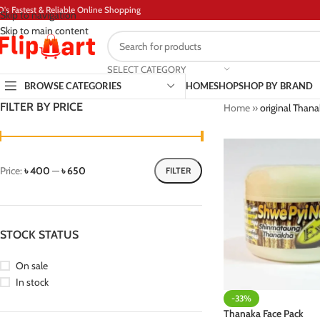
D's Fastest & Reliable Online Shopping
Skip to navigation
Skip to main content
SELECT CATEGORY
BROWSE CATEGORIES
HOME
SHOP
SHOP BY BRAND
FILTER BY PRICE
Home
»
original Thana
Price:
৳ 400
—
৳ 650
FILTER
STOCK STATUS
On sale
In stock
-33%
Thanaka Face Pack