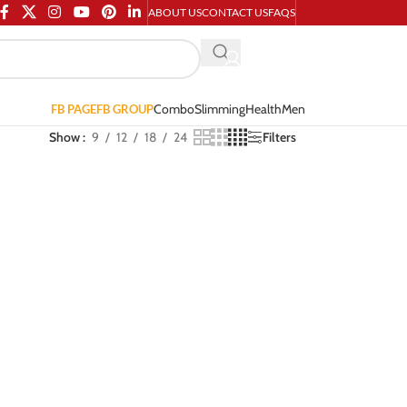
ABOUT US
CONTACT US
FAQS
Combo
Slimming
Health
Men
FB PAGE
FB GROUP
Show
9
12
18
24
Filters