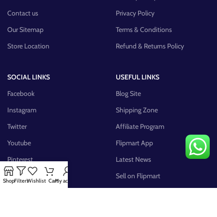
Contact us
Privacy Policy
Our Sitemap
Terms & Conditions
Store Location
Refund & Returns Policy
SOCIAL LINKS
USEFUL LINKS
Facebook
Blog Site
Instagram
Shipping Zone
Twitter
Affiliate Program
Youtube
Flipmart App
Pinterest
Latest News
FB Group
Sell on Flipmart
Shop
Filters
Wishlist
Cart
My account
AVAILABLE ON: