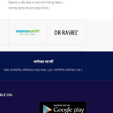
স্কিনের ও বডি থাকা যে কোন দাগ স্পট দূর করবে।
ত্বক টান করবে এবং পোর
আপনার হাতের নখ গুলো করবে পিংক।
ত্বকের ভিতর থেকে দাগ ছ
কোনো প্রকার সাইড ইফেক্ট ছাড়া আপনাকে করবে ব্রাইটনেস।
চুল পরা কামাবে
এছাড়া ও বয়স্কের ছাপ দূর করবে।
যাদের হাতের নখ অনেক ভঙ
জয়েন্ট পেইন দূর করবে
ত্বক থেকে বয়সের ছাপ দূ
ত্বক soft smooth ক
কাস্টমার সাপোর্ট
সহজ কেনাকাটার অভিজ্ঞতার জন্য আছে ২৪/৭ সার্বক্ষণিক কাস্টমার সেবা।
BLE ON: