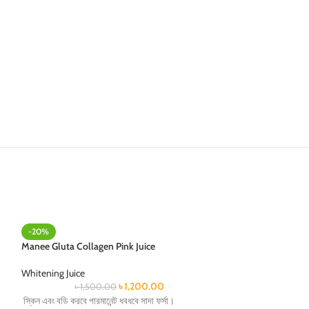
-20%
-22%
Manee Gluta Collagen Pink Juice
Minako Collagen J
Whitening Juice
Whitening Juice
৳
1,200.00
৳
1,500.00
৳
1,80
স্কিন এবং বডি করবে পারমানেন্ট ধবধবে সাদা ফর্সা।
শরীরের কোলাজেন ঘাটতি 