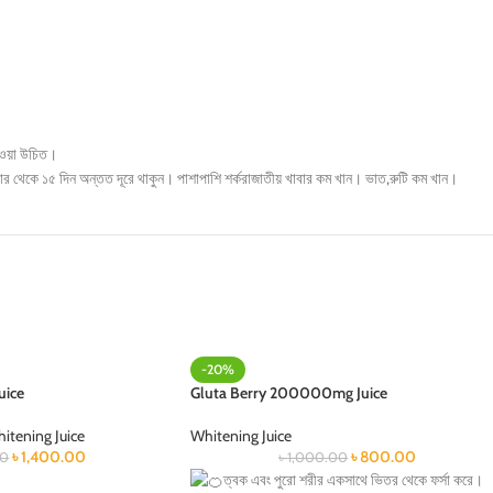
াওয়া উচিত।
খাবার থেকে ১৫ দিন অন্তত দূরে থাকুন। পাশাপাশি শর্করাজাতীয় খাবার কম খান। ভাত,রুটি কম খান।
-20%
uice
Gluta Berry 200000mg Juice
itening Juice
Whitening Juice
৳
1,400.00
৳
800.00
00
৳
1,000.00
ত্বক এবং পুরো শরীর একসাথে ভিতর থেকে ফর্সা করে।