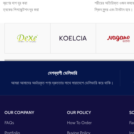
ব্রণের দাগ দূর করা
শরীরের অতিরিক্ত ওজন কমব
ত্বকের পিগমেন্টেশন দূর করা
স্কিন সুন্দর এবং টানটান হবে।
ত্বকের ভাজ দূর করবে
ব্যায়াম ছাড়াই কোমর, পেট ইত্
ত্বক ভিতর থেকে ময়েস্টোরাইজ রাখবে
বাথরুম পরিষ্কার হবে ও এসি
নখ মজবুত করবে
মুখের ব্রন দূর হবে।
জয়েন্ট পেইন দূর করবে
চুল পরা কমাবে
প্রাইভেট পার্টের ব্যাড স্মেল দূর করবে
প্রাইভেট পার্ট টাইটেনিং এর কাজ করবে
দেশব্যাপী ডেলিভারি
আমরা আমাদের অর্ডারকৃত পণ্য দ্রুততার সাথে সারাদেশে ডেলিভারি করে থাকি।
OUR COMPANY
OUR POLICY
SO
FAQs
How To Order
Fa
Portfolio
Buying Policy
In