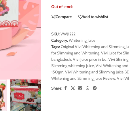
Out of stock
Compare
Add to wishlist
SKU:
VWJ1222
Category:
Whitening Juice
Tags:
Original Vivi Whitening and Slimming Ju
for Slimming and Whitening
,
Vivi Juice for S
bangladesh
,
Vivi Juice price in bd
,
Vivi Sliming
Slimming whitening Juice
,
Vivi Whitening and
150gm
,
Vivi Whitening and Slimming Juice BD
Whitening and Slimming Juice Review
,
Vivi W
Share: