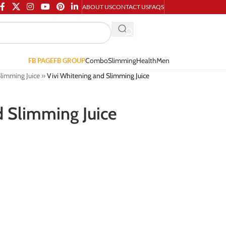
ABOUT US
CONTACT US
FAQS
Combo
Slimming
Health
Men
FB PAGE
FB GROUP
Slimming Juice
»
Vivi Whitening and Slimming Juice
d Slimming Juice