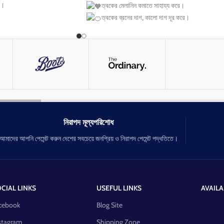
ে।
ত্বকের মেলানিন কমাতে সাহায্য করে।
ত্বকের ব্রনের দাগ, কালো দাগ দূর করে।
যাদির চর্বি/মেদ কমাবে।
ত্বকের বয়স্ক ভাব দূর করে।
ডিটি কমবে।
ত্বকের উজ্জ্বলতা বৃদ্ধি করে।
চুল পড়া বন্ধ করে।
চুলের গোড়া মজবুত করে।
নখ মজবুত করতে সাহায্য করে।
নিরাপদ মূল্যপরিশোধ
আমাদের আপনি পেমেন্ট করুন দেশের সবচেয়ে জনপ্রিয় ও নিরাপদ পেমেন্ট পদ্ধতিতে।
CIAL LINKS
USEFUL LINKS
AVAILA
cebook
Blog Site
stagram
Shipping Zone