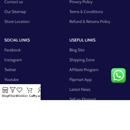
Contact us
Privacy Policy
Our Sitemap
Terms & Conditions
Store Location
Refund & Returns Policy
SOCIAL LINKS
USEFUL LINKS
Facebook
Blog Site
Instagram
Shipping Zone
Twitter
Affiliate Program
Youtube
Flipmart App
Pinterest
Latest News
Shop
Filters
Wishlist
Cart
My account
FB Group
Sell on Flipmart
AVAILABLE ON: