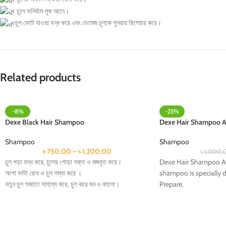
চুলে ভলিউম লুক আনে।
চুল ফেটে যাওয়া বন্ধ করে এবং ডেমেজ চুলকে পুনরায় রিপেয়ার করে।
Related products
-8%
-25%
Dexe Black Hair Shampoo
Dexe Hair Shampoo An
Shampoo
Shampoo
৳
750.00
–
৳
1,200.00
৳
1,000.
চুল পড়া বন্ধ করে, চুলের গোড়া শক্ত ও মজবুত করে।
Dexe Hair Shampoo An
আগা ফাটা রোধ ও চুল লম্বা করে ।
shampoo is specially d
নতুন চুল গজাতে সাহায্য করে, চুল করে ঘন ও কালো।
Prepare.
চুলের খুশকি ও উকুন দূর করে, স্কাল্প এর চুলকানিজাতীয় সমস্যা দূর
This is the first step b
করে।
steps of the protocol.
অসময়ে চুল পেকে যাওয়ার ঝুঁকি কমায়, চুল পাকা রোধ করে।
Hair serum and DHT 