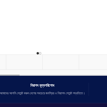
essential nutrients that
of the hair and scalp,
ironment for hair growth.
air care product-in a
bal luxury medicines,
 characteristics, combining
ir-care technology with
 prescription of
traction.
নিরাপদ মূল্যপরিশোধ
আমাদের আপনি পেমেন্ট করুন দেশের সবচেয়ে জনপ্রিয় ও নিরাপদ পেমেন্ট পদ্ধতিতে।