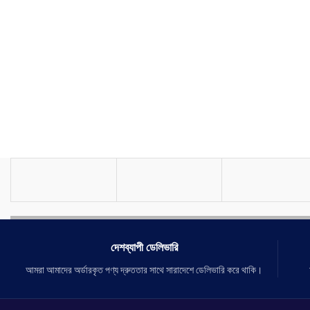
চুল করে ঝলমলে নরম ও সিল্কি তাই চুল থাকে অতিরিক্ত জট
scalp.
মুক্ত।
It contains bio-active 
মাথার ত্বকে আর্দ্রতা ফিরিয়ে আনে, মাথা ঠান্ডা রাখে।
improve the condition 
পাতলা চুল ঘন করবে।
creating a healthy env
This product is a new h
formula of natural her
based on oriental hair
advanced biological ha
the secretinternational
traditional medicine ex
দেশব্যাপী ডেলিভারি
আমরা আমাদের অর্ডারকৃত পণ্য দ্রুততার সাথে সারাদেশে ডেলিভারি করে থাকি।