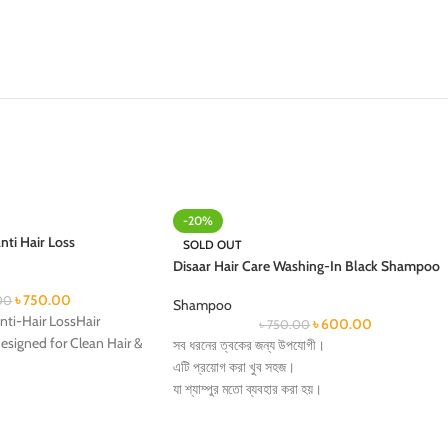
-20%
ti Hair Loss
SOLD OUT
Disaar Hair Care Washing-In Black Shampoo
৳
750.00
00
Shampoo
ti-Hair LossHair
৳
600.00
৳
750.00
esigned for Clean Hair &
সব ধরনের ত্বকের জন্য উপযোগী।
এটি প্রয়োগ করা খুব সহজ।
ased on anti-hair loss 4
যা শ্যাম্পুর মতো ব্যবহার করা হয়।
এটি মাত্র ৫ মিনিটে চুলকে কালো করে তুলে।
shampoo remove from the
প্রাকৃতিক উপাদানে সমৃদ্ধ।