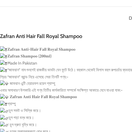
D
Zafran Anti Hair Fall Royal Shampoo
𝐙𝐚𝐟𝐫𝐚𝐧 𝐀𝐧𝐭𝐢-𝐇𝐚𝐢𝐫 𝐅𝐚𝐥𝐥 𝐑𝐨𝐲𝐚𝐥 𝐒𝐡𝐚𝐦𝐩𝐨𝐨
𝐙𝐚𝐟𝐫𝐚𝐧 𝐒𝐡𝐚𝐦𝐩𝐨𝐨 (𝟐𝟎𝟎𝐦𝐥)
Made In Pakistan
“জাফরান” নাম শুনলেই রাজকীয় ভাবটা যেন ফুটে উঠে। বহুকাল থেকেই বিলাস বহুল রুপচর্চায় ব্যবহ
প্রিয় “জাফরান” ব্রান্ড নিয়ে এসেছে সেরা তিনটি পণ্য:-
জাফরান এন্টি হেয়ারফল রয়েল শ্যাম্পু
এবার অসাধারণ উপকারি এই পণ্য তিটির কার্যকারিতা সম্পর্কে সংক্ষিপ্ত আকারে যেনে যাওয়া যাক:-
𝐙𝐚𝐟𝐫𝐚𝐧 𝐀𝐧𝐭𝐢 𝐇𝐚𝐢𝐫 𝐅𝐚𝐥𝐥 𝐑𝐨𝐲𝐚𝐥 𝐒𝐡𝐚𝐦𝐩𝐨𝐨
শ্যাম্পু
চুল সফট ও সিল্কি করে।
চুল পড়া বন্ধ করে।
চুল দ্রুত বৃদ্ধি করে।
চুলের অকালপক্কতা রোধ করে।