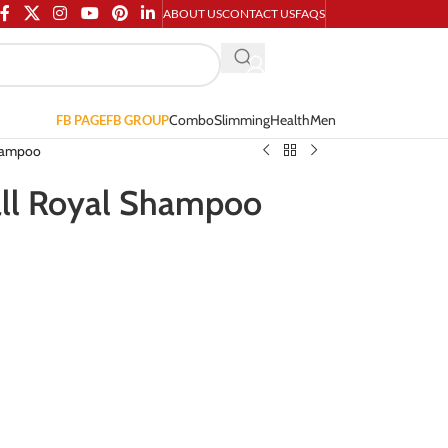
ABOUT US
CONTACT US
FAQS
Combo
Slimming
Health
Men
FB PAGE
FB GROUP
Shampoo
Fall Royal Shampoo