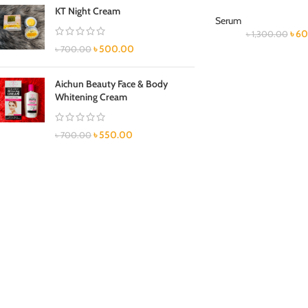
KT Night Cream
Serum
৳
60
৳
1,300.00
৳
500.00
৳
700.00
Aichun Beauty Face & Body
Whitening Cream
৳
550.00
৳
700.00