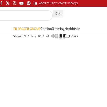
ABOUT US
CONTACT US
FAQS
Combo
Slimming
Health
Men
FB PAGE
FB GROUP
Show
9
12
18
24
Filters