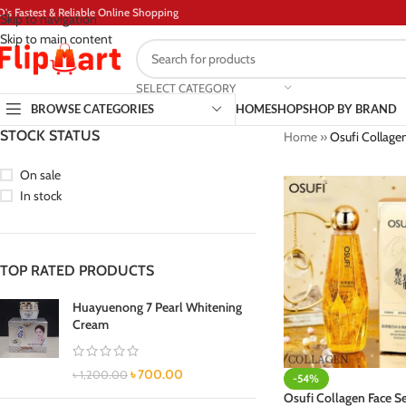
D's Fastest & Reliable Online Shopping
Skip to navigation
Skip to main content
SELECT CATEGORY
BROWSE CATEGORIES
HOME
SHOP
SHOP BY BRAND
STOCK STATUS
Home
»
Osufi Collage
On sale
In stock
TOP RATED PRODUCTS
Huayuenong 7 Pearl Whitening
Cream
৳
700.00
৳
1,200.00
-54%
Osufi Collagen Face 