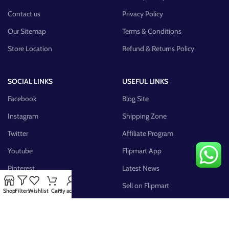
Contact us
Privacy Policy
Our Sitemap
Terms & Conditions
Store Location
Refund & Returns Policy
SOCIAL LINKS
USEFUL LINKS
Facebook
Blog Site
Instagram
Shipping Zone
Twitter
Affiliate Program
Youtube
Flipmart App
Pinterest
Latest News
FB Group
Sell on Flipmart
Shop
Filters
Wishlist
Cart
My account
AVAILABLE ON: