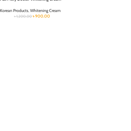
Korean Products
,
Whitening Cream
৳
900.00
৳
1,200.00