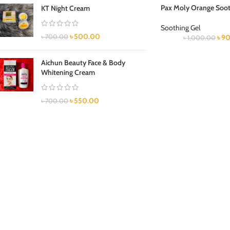
Pax Moly Orange Soot
KT Night Cream
Soothing Gel
৳
500.00
৳
700.00
৳
90
৳
1,000.00
Aichun Beauty Face & Body
Whitening Cream
৳
550.00
৳
700.00