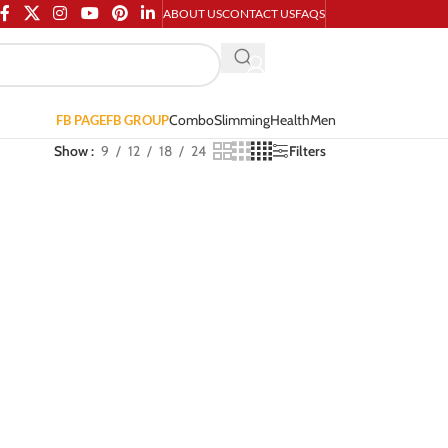
ABOUT US
CONTACT US
FAQS
Combo
Slimming
Health
Men
FB PAGE
FB GROUP
Show
9
12
18
24
Filters