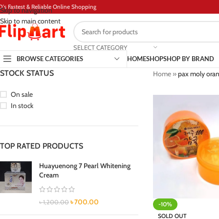
D's Fastest & Reliable Online Shopping
Skip to navigation
Skip to main content
SELECT CATEGORY
BROWSE CATEGORIES
HOME
SHOP
SHOP BY BRAND
STOCK STATUS
Home
»
pax moly oran
On sale
In stock
TOP RATED PRODUCTS
Huayuenong 7 Pearl Whitening
Cream
৳
700.00
৳
1,200.00
-10%
SOLD OUT