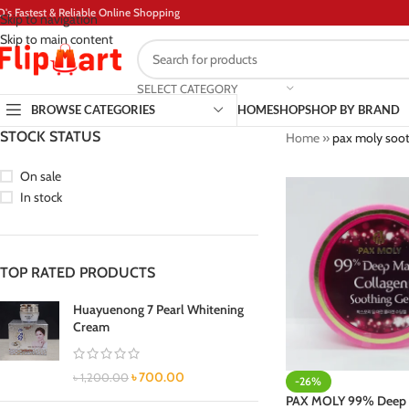
D's Fastest & Reliable Online Shopping
Skip to navigation
Skip to main content
SELECT CATEGORY
BROWSE CATEGORIES
HOME
SHOP
SHOP BY BRAND
STOCK STATUS
Home
»
pax moly soot
On sale
In stock
TOP RATED PRODUCTS
Huayuenong 7 Pearl Whitening
Cream
৳
700.00
৳
1,200.00
-26%
PAX MOLY 99% Deep 