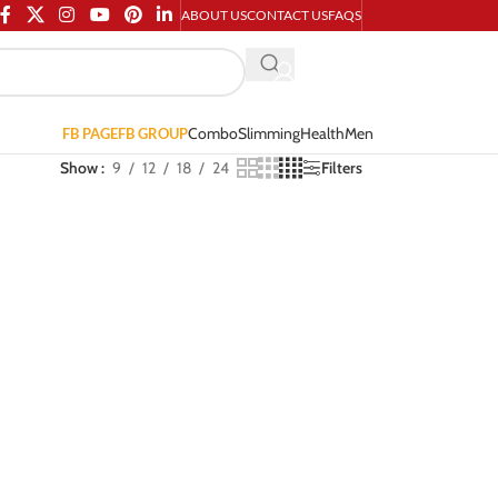
ABOUT US
CONTACT US
FAQS
Combo
Slimming
Health
Men
FB PAGE
FB GROUP
Show
9
12
18
24
Filters