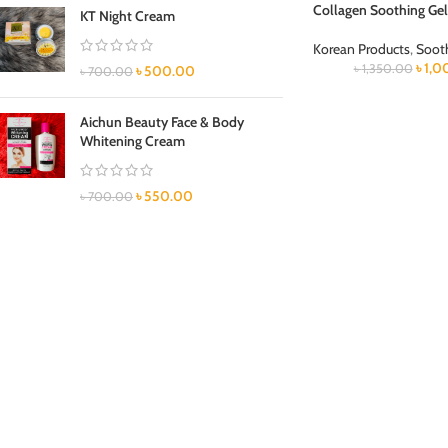
Collagen Soothing Gel
KT Night Cream
Korean Products
,
Soot
৳
1,0
৳
1,350.00
৳
500.00
৳
700.00
Aichun Beauty Face & Body
Whitening Cream
৳
550.00
৳
700.00