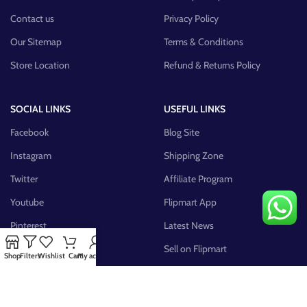
Contact us
Privacy Policy
Our Sitemap
Terms & Conditions
Store Location
Refund & Returns Policy
SOCIAL LINKS
USEFUL LINKS
Facebook
Blog Site
Instagram
Shipping Zone
Twitter
Affiliate Program
Youtube
Flipmart App
Pinterest
Latest News
FB Group
Sell on Flipmart
Shop
Filters
Wishlist
Cart
My account
AVAILABLE ON: