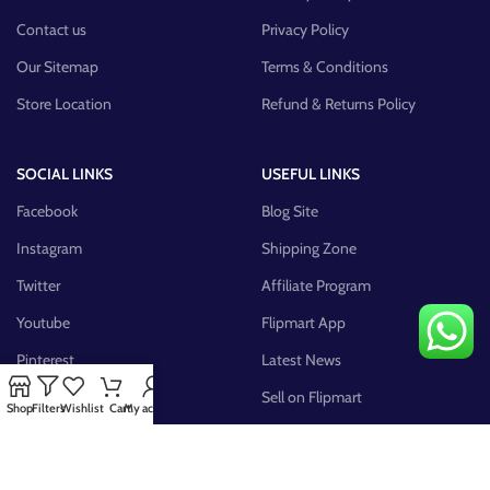
Contact us
Privacy Policy
Our Sitemap
Terms & Conditions
Store Location
Refund & Returns Policy
SOCIAL LINKS
USEFUL LINKS
Facebook
Blog Site
Instagram
Shipping Zone
Twitter
Affiliate Program
Youtube
Flipmart App
Pinterest
Latest News
FB Group
Sell on Flipmart
Shop
Filters
Wishlist
Cart
My account
AVAILABLE ON: