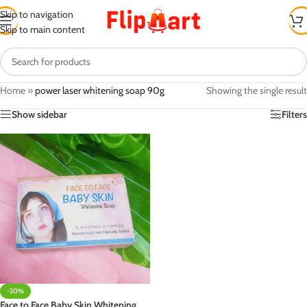
Skip to navigation
Skip to main content
Home
»
power laser whitening soap 90g
Showing the single result
Show sidebar
Filters
-20%
Face to Face Baby Skin Whitening