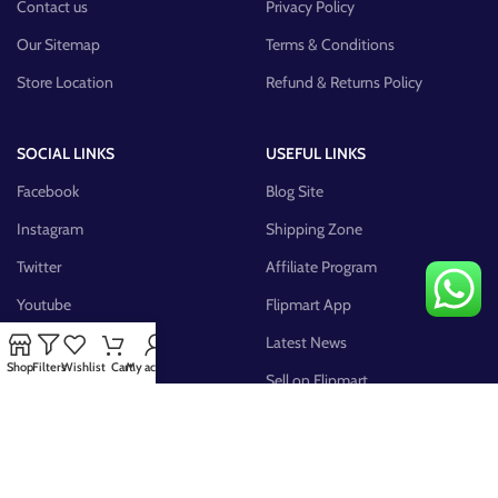
Contact us
Privacy Policy
Our Sitemap
Terms & Conditions
Store Location
Refund & Returns Policy
SOCIAL LINKS
USEFUL LINKS
Facebook
Blog Site
Instagram
Shipping Zone
Twitter
Affiliate Program
Youtube
Flipmart App
Pinterest
Latest News
Shop
Filters
Wishlist
Cart
My account
FB Group
Sell on Flipmart
AVAILABLE ON: