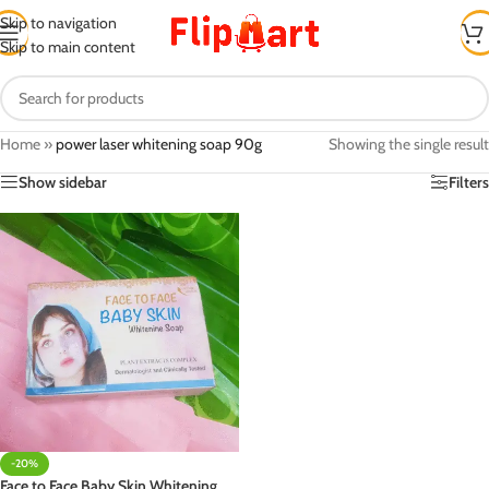
Skip to navigation
Skip to main content
Home
»
power laser whitening soap 90g
Showing the single result
Show sidebar
Filters
-20%
Face to Face Baby Skin Whitening