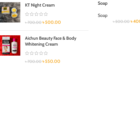
Soap
KT Night Cream
Soap
৳
40
৳
500.00
৳
500.00
৳
700.00
Aichun Beauty Face & Body
Whitening Cream
৳
550.00
৳
700.00