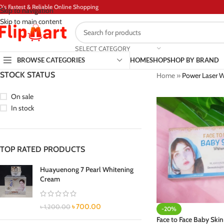
D's Fastest & Reliable Online Shopping
Skip to navigation
Skip to main content
SELECT CATEGORY
BROWSE CATEGORIES
HOME
SHOP
SHOP BY BRAND
STOCK STATUS
Home
»
Power Laser W
On sale
In stock
TOP RATED PRODUCTS
Huayuenong 7 Pearl Whitening
Cream
৳
700.00
৳
1,200.00
-20%
Face to Face Baby Ski