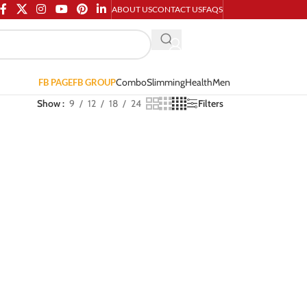
ABOUT US
CONTACT US
FAQS
Combo
Slimming
Health
Men
FB PAGE
FB GROUP
Show
9
12
18
24
Filters