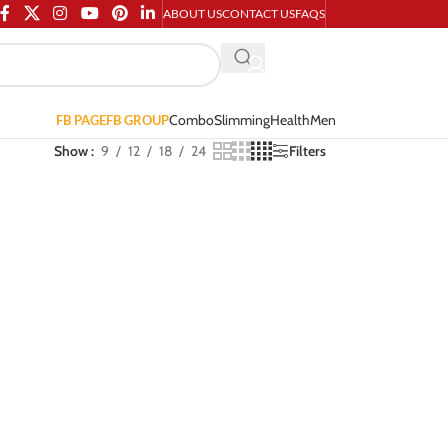
ABOUT US
CONTACT US
FAQS
Combo
Slimming
Health
Men
FB PAGE
FB GROUP
Show
9
12
18
24
Filters