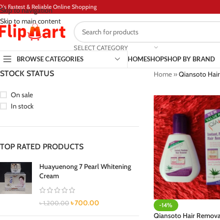
D's Fastest & Reliable Online Shopping
Skip to navigation
Skip to main content
SELECT CATEGORY
BROWSE CATEGORIES
HOME
SHOP
SHOP BY BRAND
STOCK STATUS
Home
»
Qiansoto Hai
On sale
In stock
TOP RATED PRODUCTS
Huayuenong 7 Pearl Whitening
Cream
৳
700.00
৳
1,200.00
-14%
Qiansoto Hair Remov