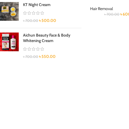
KT Night Cream
Hair Removal
৳
60
৳
700.00
৳
500.00
৳
700.00
Aichun Beauty Face & Body
Whitening Cream
৳
550.00
৳
700.00