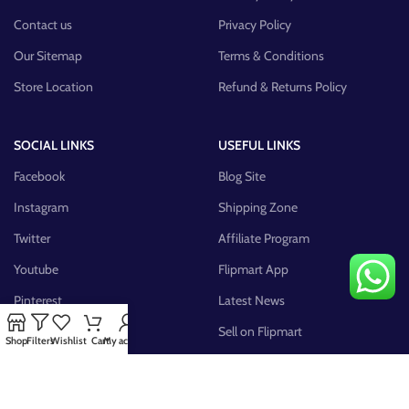
Contact us
Privacy Policy
Our Sitemap
Terms & Conditions
Store Location
Refund & Returns Policy
SOCIAL LINKS
USEFUL LINKS
Facebook
Blog Site
Instagram
Shipping Zone
Twitter
Affiliate Program
Youtube
Flipmart App
Pinterest
Latest News
FB Group
Sell on Flipmart
Shop
Filters
Wishlist
Cart
My account
AVAILABLE ON: