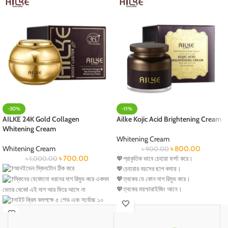
-30%
-11%
AILKE 24K Gold Collagen
Ailke Kojic Acid Brightening Cream
Whitening Cream
Whitening Cream
Whitening Cream
৳
800.00
৳
900.00
৳
700.00
৳
1,000.00
💖প্রাকৃতিক ভাবে চেহারা ফর্সা করে।
আনইভেন স্কিনটোন ঠিক করে
💖চেহারার বয়সের ছাপ কমায়।
স্কিনের যেকোনো ধরনের দাগ রিমুভ করে একদম
💖ত্বকের যে কোন দাগ রিমুভ করে।
💖ত্বকের ময়শ্চারাইজিং আনে।
ভেতর থেকে! এই দাগ আর ফিরে আসে না
💖স্কিনকে গ্লোয়িং করে তুলবে ।
নাইট ক্রিম কমপক্ষে ৫ শেড এবং সর্বোচ্চ ১০
💖ব্রন এবং ব্রনের কালো দাগ দূর করবে।
শেড পর্যন্ত ফরসা করে
💖কালো দাগ দূর করবে স্কিন ফ্রেস করবে।
স্কিন ময়শ্চারাইজ রাখে, রিংকেল সরায়, ত্বক শুষ্ক