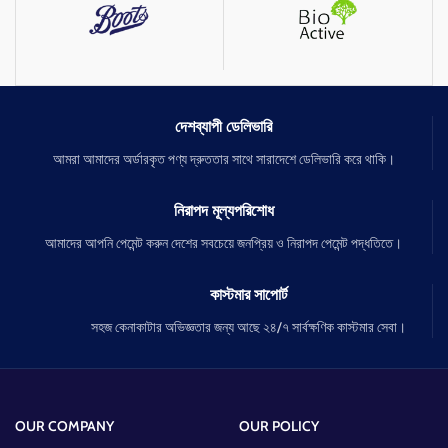
💖স্কিন টাইট ও সফট করবে।
বা মোটা হয়ে যাওয়া রোধ করে
💖রিংকেলস ও এন্টি- এইজিং দূর করবে।
মোস্ট ইমপরট্যান্টলি দাগ একদম হালকা করে দেয়
পোর মিনিমাইজ করে
স্কিন স্মুথ করে
দেশব্যাপী ডেলিভারি
আমরা আমাদের অর্ডারকৃত পণ্য দ্রুততার সাথে সারাদেশে ডেলিভারি করে থাকি।
নিরাপদ মূল্যপরিশোধ
আমাদের আপনি পেমেন্ট করুন দেশের সবচেয়ে জনপ্রিয় ও নিরাপদ পেমেন্ট পদ্ধতিতে।
কাস্টমার সাপোর্ট
সহজ কেনাকাটার অভিজ্ঞতার জন্য আছে ২৪/৭ সার্বক্ষণিক কাস্টমার সেবা।
OUR COMPANY
OUR POLICY