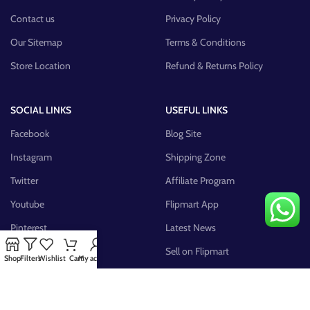
Contact us
Privacy Policy
Our Sitemap
Terms & Conditions
Store Location
Refund & Returns Policy
SOCIAL LINKS
USEFUL LINKS
Facebook
Blog Site
Instagram
Shipping Zone
Twitter
Affiliate Program
Youtube
Flipmart App
Pinterest
Latest News
FB Group
Sell on Flipmart
Shop
Filters
Wishlist
Cart
My account
AVAILABLE ON: