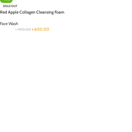
SOLD OUT
Red Apple Collagen Cleansing Foam
Face Wash
৳
600.00
৳
700.00