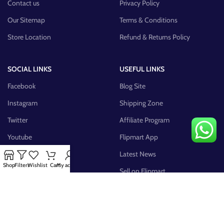
Contact us
Privacy Policy
Our Sitemap
Terms & Conditions
Store Location
Refund & Returns Policy
SOCIAL LINKS
USEFUL LINKS
Facebook
Blog Site
Instagram
Shipping Zone
Twitter
Affiliate Program
Youtube
Flipmart App
Pinterest
Latest News
Shop
Filters
Wishlist
Cart
My account
FB Group
Sell on Flipmart
AVAILABLE ON: