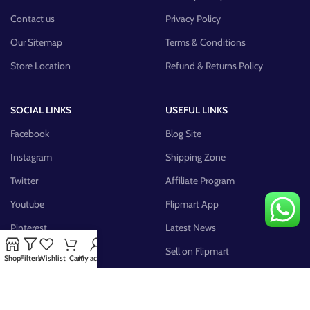
Contact us
Privacy Policy
Our Sitemap
Terms & Conditions
Store Location
Refund & Returns Policy
SOCIAL LINKS
USEFUL LINKS
Facebook
Blog Site
Instagram
Shipping Zone
Twitter
Affiliate Program
Youtube
Flipmart App
Pinterest
Latest News
FB Group
Sell on Flipmart
Shop
Filters
Wishlist
Cart
My account
AVAILABLE ON: