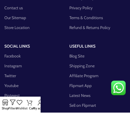
Contact us
Privacy Policy
Our Sitemap
Terms & Conditions
Store Location
Refund & Returns Policy
SOCIAL LINKS
USEFUL LINKS
Facebook
Blog Site
Instagram
Shipping Zone
Twitter
Affiliate Program
Youtube
Flipmart App
Pinterest
Latest News
FB Group
Sell on Flipmart
Shop
Filters
Wishlist
Cart
My account
AVAILABLE ON: