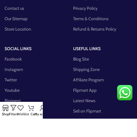
Contact us
Privacy Policy
Our Sitemap
Terms & Conditions
Store Location
Refund & Returns Policy
SOCIAL LINKS
USEFUL LINKS
Facebook
Blog Site
Instagram
Shipping Zone
Twitter
Affiliate Program
Youtube
Flipmart App
Pinterest
Latest News
FB Group
Sell on Flipmart
Shop
Filters
Wishlist
Cart
My account
AVAILABLE ON: