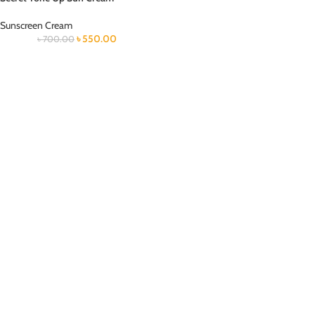
Sunscreen Cream
৳
550.00
৳
700.00