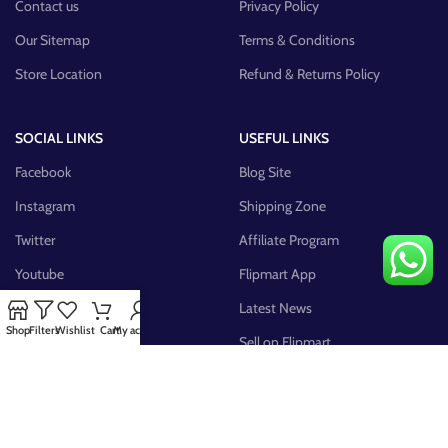
Contact us
Privacy Policy
Our Sitemap
Terms & Conditions
Store Location
Refund & Returns Policy
SOCIAL LINKS
USEFUL LINKS
Facebook
Blog Site
Instagram
Shipping Zone
Twitter
Affiliate Program
Youtube
Flipmart App
Pinterest
Latest News
Shop
Filters
Wishlist
Cart
My account
FB Group
Sell on Flipmart
AVAILABLE ON: