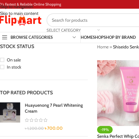
D's Fastest & Reliable Online Shopping
Skip to navigation
Skip to main content
SELECT CATEGORY
BROWSE CATEGORIES
HOME
SHOP
SHOP BY BRAND
STOCK STATUS
Home
»
Shiseido Senk
On sale
In stock
TOP RATED PRODUCTS
Huayuenong 7 Pearl Whitening
Cream
৳
700.00
৳
1,200.00
-19%
Senka Perfect Whip C