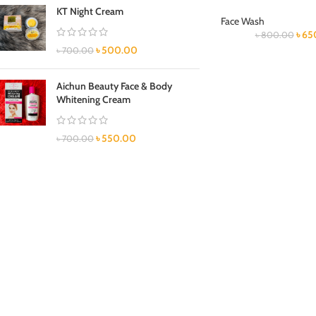
KT Night Cream
Face Wash
৳
65
৳
800.00
৳
500.00
৳
700.00
Aichun Beauty Face & Body
Whitening Cream
৳
550.00
৳
700.00