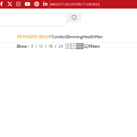
ABOUT US
CONTACT US
FAQS
Combo
Slimming
Health
Men
FB PAGE
FB GROUP
Show
9
12
18
24
Filters