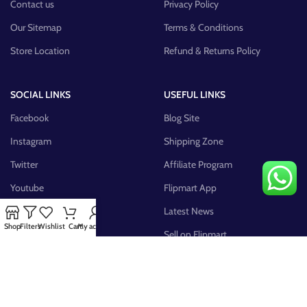
Contact us
Privacy Policy
Our Sitemap
Terms & Conditions
Store Location
Refund & Returns Policy
SOCIAL LINKS
USEFUL LINKS
Facebook
Blog Site
Instagram
Shipping Zone
Twitter
Affiliate Program
Youtube
Flipmart App
Pinterest
Latest News
Shop
Filters
Wishlist
Cart
My account
FB Group
Sell on Flipmart
AVAILABLE ON: