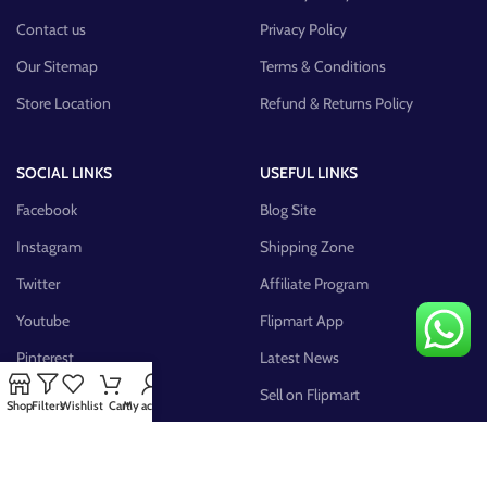
Contact us
Privacy Policy
Our Sitemap
Terms & Conditions
Store Location
Refund & Returns Policy
SOCIAL LINKS
USEFUL LINKS
Facebook
Blog Site
Instagram
Shipping Zone
Twitter
Affiliate Program
Youtube
Flipmart App
Pinterest
Latest News
FB Group
Sell on Flipmart
Shop
Filters
Wishlist
Cart
My account
AVAILABLE ON: