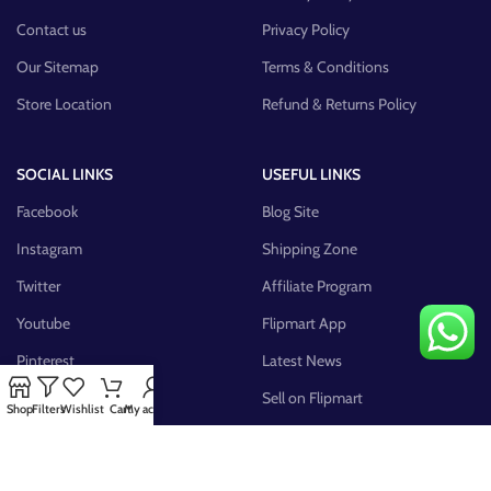
Contact us
Privacy Policy
Our Sitemap
Terms & Conditions
Store Location
Refund & Returns Policy
SOCIAL LINKS
USEFUL LINKS
Facebook
Blog Site
Instagram
Shipping Zone
Twitter
Affiliate Program
Youtube
Flipmart App
Pinterest
Latest News
FB Group
Sell on Flipmart
Shop
Filters
Wishlist
Cart
My account
AVAILABLE ON: