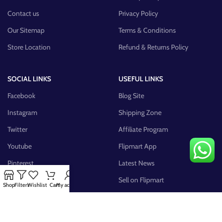
Contact us
Privacy Policy
Our Sitemap
Terms & Conditions
Store Location
Refund & Returns Policy
SOCIAL LINKS
USEFUL LINKS
Facebook
Blog Site
Instagram
Shipping Zone
Twitter
Affiliate Program
Youtube
Flipmart App
Pinterest
Latest News
FB Group
Sell on Flipmart
Shop
Filters
Wishlist
Cart
My account
AVAILABLE ON: