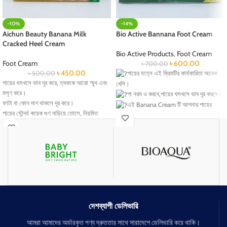
-10%
-14%
Aichun Beauty Banana Milk
Bio Active Bannana Foot Cream
Cracked Heel Cream
Bio Active Products
,
Foot Cream
Foot Cream
৳
600.00
৳
700.00
৳
450.00
৳
500.00
পায়ের যত্নে এই ক্রিমটির কার্যকারিতা অনেক
পায়ের খসখসে ভাব দূর করে, ত্বককে আরো স্মুথ এবং
বেশি।
মসৃণ করে।
পা নরম ও করবে,পায়ের খসখসে ভাব দূর করবে।
ফাটা বা কোন দাগ থাকলে দূর করে।
এই Banana Cream টি আপনার পায়ের
পায়ের সৌন্দর্য কয়েক গুণ বাড়িয়ে তোলে, নিয়মিত
ত্বককে ময়েশ্চারাইজ করবে,কালচে ভাব দূর করবে।
ব্যবহারে।
পায়ের গোড়ালির ফাটা রোধ করে, স্কিনকে স্মুথ
খুব সুন্দর ভাবে মিশে যায় ত্বকের সাথে।
করবে।
এটি সুধুমাত্র পায়ের জন্যই বিশেষভাবে তৈরি।
পায়ের ত্বকের উজ্জ্বলতা বৃদ্ধি করবে।
ফাটা দাগগুলো মুছে ফেলে সতেজ ও মসৃন করবে।
পা ঘেমে অনেক সময় পায়ে দূর্গন্ধের সৃষ্টি হয়, এই
দুর্গন্ধ দূর করবে।
দেশব্যাপী ডেলিভারি
আমরা আমাদের অর্ডারকৃত পণ্য দ্রুততার সাথে সারাদেশে ডেলিভারি করে থাকি।