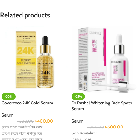
Related products
-20%
-25%
Covercoco 24K Gold Serum
Dr Rashel Whitening Fade Spots
Serum
Serum
৳
400.00
Serum
৳
500.00
৳
600.00
কুচকে যাওয়া ত্বক টান টান করবে।
৳
800.00
Skin Revitalizer
চোখের নিচের কালো দাগ দূর করে।
Dark Circles
ত্বককে নিখুঁত ও মসৃণ করে তুলবে।