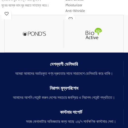
Moisturizer
মুখের বয়স্ক ভাব দূর করতে সাহায্য করে।
Anti-Wrinkle
ত্বকের কালো ও বাদামি দাগ দূর করবে।
Anti-Aging
যাদের স্কিনে গর্ত রয়েছে তাদের পোরমিনিমাইজ হবে।
ত্বককে করে আরও সুন্দর ও লাবণ্যময়।
সব ধরনের স্কিনের জন্য উপযোগি।
বয়সের ছোপ কমাতে সাহায্য করবে
কোন পাশ্বপ্রতিক্রয়া নেই।
দেশব্যাপী ডেলিভারি
আমরা আমাদের অর্ডারকৃত পণ্য দ্রুততার সাথে সারাদেশে ডেলিভারি করে থাকি।
নিরাপদ মূল্যপরিশোধ
আমাদের আপনি পেমেন্ট করুন দেশের সবচেয়ে জনপ্রিয় ও নিরাপদ পেমেন্ট পদ্ধতিতে।
কাস্টমার সাপোর্ট
সহজ কেনাকাটার অভিজ্ঞতার জন্য আছে ২৪/৭ সার্বক্ষণিক কাস্টমার সেবা।