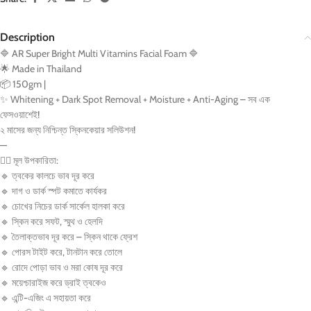
Description
🔷
AR Super Bright Multi Vitamins Facial Foam
🔷
🌟
Made in Thailand
📦
150gm |
✨
Whitening + Dark Spot Removal + Moisture + Anti-Aging – সব এক
ফেসওয়াশেই!
২ মাসের জন্য নিশ্চিন্ত স্কিনকেয়ার সলিউশন!
—
💁‍♀️
মূল উপকারিতা:
🔹
ত্বকের কালচে ভাব দূর করে
🔹
দাগ ও ডার্ক স্পট কমাতে কার্যকর
🔹
চোখের নিচের ডার্ক সার্কেল হালকা করে
🔹
স্কিন করে সফট, স্মুথ ও হেলদি
🔹
তৈলাক্তভাব দূর করে – স্কিন থাকে ফ্রেশ
🔹
পোরস টাইট করে, টানটান করে তোলে
🔹
রোদে পোড়া ভাব ও মরা কোষ দূর করে
🔹
ময়েশ্চারাইজ করে ড্রাই ত্বকেও
🔹
এন্টি-এজিং এ সহায়তা করে