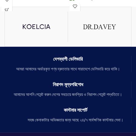
ত্বকে ময়েশ্চারাইজ করে।
রোদে পোরা ভাব দূর করে।
ত্বকের পিগমেন্টশন দূর করে।
স্কিন Deep Clean করে।
যে কোন ধরনের ত্বকে ব্যবহার করতে উপযোগী।
দেশব্যাপী ডেলিভারি
আমরা আমাদের অর্ডারকৃত পণ্য দ্রুততার সাথে সারাদেশে ডেলিভারি করে থাকি।
নিরাপদ মূল্যপরিশোধ
আমাদের আপনি পেমেন্ট করুন দেশের সবচেয়ে জনপ্রিয় ও নিরাপদ পেমেন্ট পদ্ধতিতে।
কাস্টমার সাপোর্ট
সহজ কেনাকাটার অভিজ্ঞতার জন্য আছে ২৪/৭ সার্বক্ষণিক কাস্টমার সেবা।