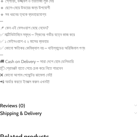
🔹
গ্লোয়িং, উজ্জ্বল ও তরতাজা লুক দেয়
🔹
ছেলে-মেয়ে উভয়ের জন্য উপযোগী
🔹
সব ধরনের ত্বকে ব্যবহারযোগ্য
—
📌
কেন এই ফেসওয়াশ বেছে নেবেন?
✅
মাল্টিভিটামিনে সমৃদ্ধ – স্কিনের গভীর যত্নে কাজ করে
✅
১ ফেইসওয়াশ এ ২ মাসের ব্যবহার
✅
কোনো ক্ষতিকর কেমিক্যাল নয় – থাইল্যান্ডের অরিজিনাল পণ্য
—
🚚
Cash on Delivery – সারা দেশে হোম ডেলিভারি
📦
প্রোডাক্ট হাতে পেয়ে চেক করে নিতে পারবেন
❌
কোনো আগাম পেমেন্টের ঝামেলা নেই!
📲
অর্ডার করতে ইনবক্স করুন এখনই!
Reviews (0)
Shipping & Delivery
Related products