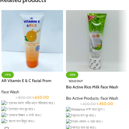
-19%
-25%
AR Vitamin E & C Facial From
SOLD OUT
Bio Active Rice Milk Face Wash
Face Wash
৳
650.00
৳
800.00
Bio Active Products
,
Face Wash
ত্বকের ময়লা গভীর ভাবে পরিস্কার করে।
৳
450.00
৳
600.00
তৈলাক্ত ভাব দূর করে।
I
nstance ফর্সা করে তুলে।
ত্বককে উজ্জল ও ফর্সা করে।
ব্রনের দাগ দূর করে।
কালো দাগ রিমুভ করে।
ত্বক কোমল ও নরম করে।
ত্বক নরম ও সতেজ করে।
কালচে ভাব দূর করে।