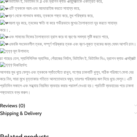
ভিটামিন ই, ভিটামিন বি 3 এবং ড্রাগন ব্লাড এক্সট্র্যাক্টকে একত্রিত করে,
এটি ত্বককে নরম এবং ময়শ্চারাইজ করতে সাহায্য করে,
ব্রণ থেকে লালভাব কমায়, ত্বককে শক্ত করে, মুখ পরিষ্কার করে,
ময়লা দূর করে, ত্বকের ক্ষতি না করে গভীরভাবে মুখের তৈলাক্ততা দূর করতে সাহায্য
করে। ,
এবং সামনের দিকের তৈলাক্ততা হ্রাস করে যা ব্রণের সমস্যা সৃষ্টি করতে পারে,
এমনকি সংবেদনশীল ত্বক, সম্পূর্ণ পরিষ্কার ত্বক এবং ব্রণ-মুক্ত ত্বকের জন্য যেমন আপনি চান।
মূল উপাদান:
চা গাছের তেল, স্যালিসিলিক অ্যাসিড, পেঁয়াজের নির্যাস, ভিটামিন ই, ভিটামিন বি৩, ড্রাগন ব্লাড এক্সট্রাক্ট
দিকনির্দেশ:
আপনার মুখ ধুয়ে ফেলুন এবং ত্বককে স্যাঁতসেঁতে রাখুন, পণ্যের ঢাকনাটি খুলুন, সঠিক পরিমাণে ফেনা বের
করে নিন, সারা মুখে বৃত্তাকার গতিতে আলতোভাবে ঘষুন, তারপর পরিষ্কার জল দিয়ে ধুয়ে ফেলুন। এটি
প্রতিদিন সকালে এবং সন্ধ্যায় নিয়মিত ব্যবহার করার পরামর্শ দেওয়া হয়। প্রতিটি ব্যবহারের পরে ঢাকনা
শক্তভাবে বন্ধ করুন।
Reviews (0)
Shipping & Delivery
Related products