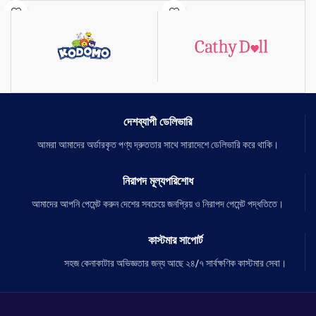
ত্বক অনেক বেশি মসৃণ করতে সাহায্য করে।
ওভারঅল স্কিন টোন এবং টেক্সচার ইম্প্রোভ
ত্বকের অতিরিক্ত তেল নিয়ন্ত্রণ করতে সাহায্য করে।
করে।
ত্বক টানটান করতে সাহায্য করে।
ফাইন লাইন ডিলে করতে সহায়তা করে।
ছেলে মেয়ে উভয় ব্যবহার করতে পারবে।
বলিরেখা কমায় এবং বয়সের ছাপ কমায়।
এই অ্যান্টিঅক্সিড্যান্টগুলি ত্বকের বার্ধক্য
প্রক্রিয়াটি স্লো করে।
গ্রিন টি পাতাতে রয়েছে প্রচুর পরিমানে
অ্যান্টিঅক্সিডেন্ট এবং অন্যান্য প্রচুর স্বাস্থ্যকর
দেশব্যাপী ডেলিভারি
সুবিধা।
আমরা আমাদের অর্ডারকৃত পণ্য দ্রুততার সাথে সারাদেশে ডেলিভারি করে থাকি।
নিরাপদ মূল্যপরিশোধ
আমাদের আপনি পেমেন্ট করুন দেশের সবচেয়ে জনপ্রিয় ও নিরাপদ পেমেন্ট পদ্ধতিতে।
কাস্টমার সাপোর্ট
সহজ কেনাকাটার অভিজ্ঞতার জন্য আছে ২৪/৭ সার্বক্ষণিক কাস্টমার সেবা।