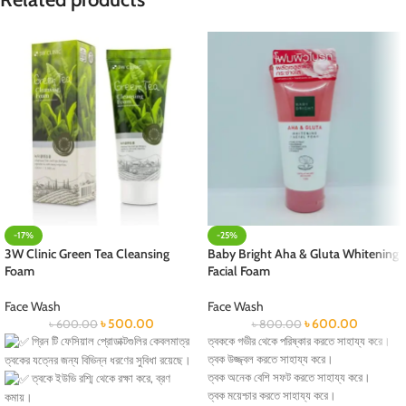
-17%
-25%
3W Clinic Green Tea Cleansing
Baby Bright Aha & Gluta Whitening
Foam
Facial Foam
Face Wash
Face Wash
৳
500.00
৳
600.00
৳
600.00
৳
800.00
গ্রিন টি ফেসিয়াল প্রোডাক্টগুলির কেবলমাত্র
ত্বককে গভীর থেকে পরিষ্কার করতে সাহায্য করে।
ত্বক উজ্জ্বল করতে সাহায্য করে।
ত্বকের যত্নের জন্য বিভিন্ন ধরণের সুবিধা রয়েছে।
ত্বক অনেক বেশি সফট করতে সাহায্য করে।
ত্বকে ইউভি রশ্মি থেকে রক্ষা করে, ব্রণ
ত্বক ময়েশ্চার করতে সাহায্য করে।
কমায়।