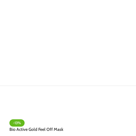
-13%
-14%
Bio Active Gold Feel Off Mask
Bio Active Men Po