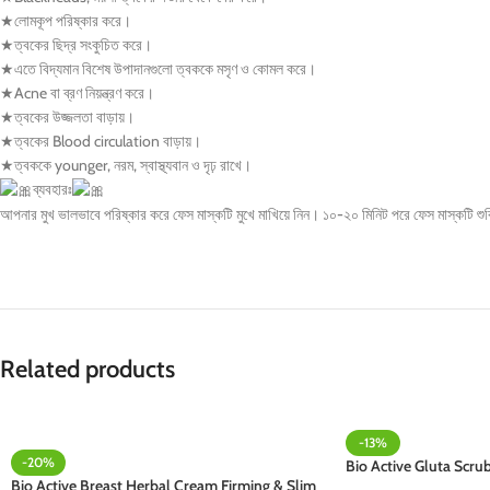
★লোমকূপ পরিষ্কার করে।
★ত্বকের ছিদ্র সংকুচিত করে।
★এতে বিদ্যমান বিশেষ উপাদানগুলো ত্বককে মসৃণ ও কোমল করে।
★Acne বা ব্রণ নিয়ন্ত্রণ করে।
★ত্বকের উজ্জলতা বাড়ায়।
★ত্বকের Blood circulation বাড়ায়।
★ত্বককে younger, নরম, স্বাস্থ্যবান ও দৃঢ় রাখে।
ব্যবহারঃ
আপনার মুখ ভালভাবে পরিষ্কার করে ফেস মাস্কটি মুখে মাখিয়ে নিন। ১০-২০ মিনিট পরে ফেস মাস্কটি শুক
Related products
-13%
-20%
Bio Active Gluta Scru
Bio Active Breast Herbal Cream Firming & Slim