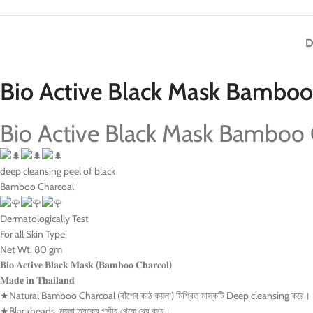
D
Bio Active Black Mask Bamboo
Bio Active Black Mask Bamboo 
deep cleansing peel of black
Bamboo Charcoal
Dermatologically Test
For all Skin Type
Net Wt. 80 gm
𝐁𝐢𝐨 𝐀𝐜𝐭𝐢𝐯𝐞 𝐁𝐥𝐚𝐜𝐤 𝐌𝐚𝐬𝐤 (𝐁𝐚𝐦𝐛𝐨𝐨 𝐂𝐡𝐚𝐫𝐜𝐨𝐥)
𝐌𝐚𝐝𝐞 𝐢𝐧 𝐓𝐡𝐚𝐢𝐥𝐚𝐧𝐝
★Natural Bamboo Charcoal (বাঁশের কাঠ কয়লা) মিশ্রিত মাস্কটি Deep cleansing করে।
★Blackheads, ময়লা ত্বকের গভীর থেকে বের করে।