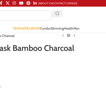
ABOUT US
CONTACT US
FAQS
Combo
Slimming
Health
Men
FB PAGE
FB GROUP
o Charcoal
Mask Bamboo Charcoal
ে।