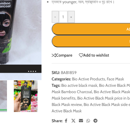
ত্বককে younger, নরম, স্বাস্থ্যবান ও দৃঢ় রাখে।
-
+
A
Compare
Add to wishlist
SKU:
BAB1859
Categories:
Bio Active Products
,
Face Mask
Tags:
Bio active black mask
,
Bio Active Black 
Mask Bamboo Charcoal
,
Bio Active Black Mas
Mask benefits
,
Bio Active Black Mask price in
Black Mask review
,
Bio Active Black Mask side 
Active Black Mask
Share: