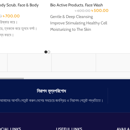
ody Scrub
,
Face & Body
Bio Active Products
,
Face Wash
৳
500.00
৳
600.00
৳
700.00
0
Gentle & Deep Cleansing
রিষ্কার করে।
Improve Stimulating Healthy Cell
ে, ত্বককে করে তুলবে ফর্সা।
Moisturizing to The Skin
ায্য করবে।
Collagen & Vitamin B3
 করে ত্বককে Develop করে।
ত্বকের মৃতকোষ অপসারন
তেলের মাত্রা কমিয়ে আনে
ত্বকের সাইন বৃদ্ধি করে
ত্বকে আদ্রতা ও পুষ্টি যোগান দেয়
নিরাপদ মূল্যপরিশোধ
আমাদের আপনি পেমেন্ট করুন দেশের সবচেয়ে জনপ্রিয় ও নিরাপদ পেমেন্ট পদ্ধতিতে।
CIAL LINKS
USEFUL LINKS
AVAILA