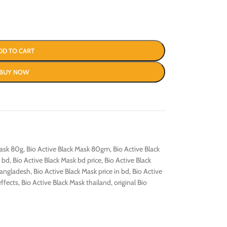
DD TO CART
BUY NOW
Mask 80g
,
Bio Active Black Mask 80gm
,
Bio Active Black
k bd
,
Bio Active Black Mask bd price
,
Bio Active Black
 bangladesh
,
Bio Active Black Mask price in bd
,
Bio Active
effects
,
Bio Active Black Mask thailand
,
original Bio