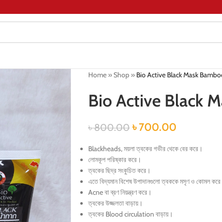
Home
»
Shop
»
Bio Active Black Mask Bambo
Bio Active Black 
৳
700.00
৳
800.00
Blackheads, ময়লা ত্বকের গভীর থেকে বের করে।
লোমকূপ পরিষ্কার করে।
ত্বকের ছিদ্র সংকুচিত করে।
এতে বিদ্যমান বিশেষ উপাদানগুলো ত্বককে মসৃণ ও কোমল কর
Acne বা ব্রণ নিয়ন্ত্রণ করে।
ত্বকের উজ্জলতা বাড়ায়।
ত্বকের Blood circulation বাড়ায়।