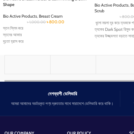
Shape
Bio Active Products
,
B
Scrub
Bio Active Products
,
Breast Cream
৳
800.0
৳
800.00
৳
1,000.00
ধুলো ময়লা দূর করে ত্বককে প
স্তন স্লিম করে
ত্বকের Dark Spot রিমুভ কর
স্তনের আকার
ত্বকের উজ্জ্বলতা বড়াতে সাহ
দৃঢ়তা হ্রাস করে
ত্বকের Dead Cells রিমুভ
স্তনের বলিরেখা কমায়
ত্বককে Smooth করবে।
ত্বককে Soft করবে।
দেশব্যাপী ডেলিভারি
আমরা আমাদের অর্ডারকৃত পণ্য দ্রুততার সাথে সারাদেশে ডেলিভারি করে থাকি।
OUR COMPANY
OUR POLICY
SO