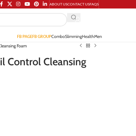
ABOUT US
CONTACT US
FAQS
Combo
Slimming
Health
Men
FB PAGE
FB GROUP
 Cleansing Foam
l Control Cleansing