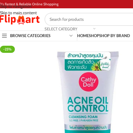
D's Fastest & Reliable Online Shopping
Skip to navigation
Skip to main content
SELECT CATEGORY
BROWSE CATEGORIES
HOME
SHOP
SHOP BY BRAND
-25%