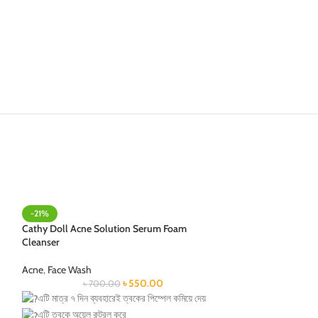
-19%
-21%
Cathy Doll Anti AC
Cathy Doll Acne Solution Serum Foam
Cleanser
Acne
,
Face Wash
৳
80
Acne
,
Face Wash
ত্বকের ব্রণ পুরোপুরি কমা
৳
550.00
৳
700.00
ত্বকের অতিরিক্ত তেল 
এটি মাত্র ৭ দিন ব্যবহারেই ত্বকের পিম্পেল কমিয়ে দেয়
ত্বক উজ্জ্বল ও সুন্দর কর
এটি ত্বকে অয়েল কন্ট্রল করে