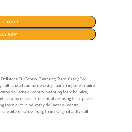
DD TO CART
BUY NOW
 Doll Acne Oil Control Cleansing Foam
,
Cathy Doll
y doll acne oil control cleansing foam bangladeshi price
,
cathy doll acne oil control cleansing foam bd price
,
efits
,
cathy doll acne oil control cleansing foam price in
ing foam price in bd
,
cathy doll acne oil control
 acne oil control cleansing foam
,
Original cathy doll