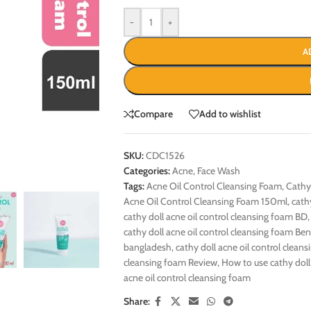
-
+
A
Compare
Add to wishlist
SKU:
CDC1526
Categories:
Acne
,
Face Wash
Tags:
Acne Oil Control Cleansing Foam
,
Cathy
Acne Oil Control Cleansing Foam 150ml
,
cath
cathy doll acne oil control cleansing foam BD
,
cathy doll acne oil control cleansing foam Ben
bangladesh
,
cathy doll acne oil control cleans
cleansing foam Review
,
How to use cathy doll
acne oil control cleansing foam
Share: