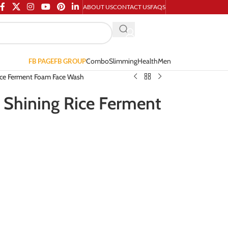
ABOUT US
CONTACT US
FAQS
Combo
Slimming
Health
Men
FB PAGE
FB GROUP
ice Ferment Foam Face Wash
Shining Rice Ferment