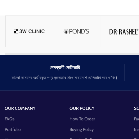
ব্রণের প্রদাহ কমায়, ব্রণ থ
বলিরেখা কমায় এবং বয়সের ছাপ কমায়।
করে।
এই অ্যান্টিঅক্সিড্যান্টগুলি ত্বকের বার্ধক্য প্রক্রিয়াটি স্লো
করে।
গ্রিন টি পাতাতে রয়েছে প্রচুর পরিমানে অ্যান্টিঅক্সিডেন্ট এবং
অন্যান্য প্রচুর স্বাস্থ্যকর সুবিধা।
দেশব্যাপী ডেলিভারি
আমরা আমাদের অর্ডারকৃত পণ্য দ্রুততার সাথে সারাদেশে ডেলিভারি করে থাকি।
OUR COMPANY
OUR POLICY
SO
FAQs
How To Order
Fa
Portfolio
Buying Policy
In