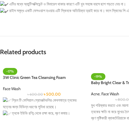
এটির মধ্যে অ্যান্টিঅক্সিডেন্ট ও মিনারেল থাকার কারণে এটি খুব সহজে বয়সে ছাপ পড়তে দেয় না।
রাইস সমৃদ্ধ একটি ফেসওয়াশ হওয়ায় এটি স্কিনকে অতিরিক্ত ড্রাই করে না। ফলে স্কিনের পি এ
Related products
-17%
-19%
3W Clinic Green Tea Cleansing Foam
Baby Bright Clear & T
Face Wash
Acne
,
Face Wash
৳
500.00
৳
600.00
৳
800.0
গ্রিন টি ফেসিয়াল প্রোডাক্টগুলির কেবলমাত্র ত্বকের
মুখ পরিষ্কার করতে এবং ময়লা
যত্নের জন্য বিভিন্ন ধরণের সুবিধা রয়েছে।
ত্বকের ক্ষতি না করে মুখের ত
ত্বকে ইউভি রশ্মি থেকে রক্ষা করে, ব্রণ কমায়।
ব্রণ সৃষ্টিকারী ব্যাকটেরিয়াকে 
ওভারঅল স্কিন টোন এবং টেক্সচার ইম্প্রোভ করে।
মুখের তৈলাক্ততা কমায় যা ব্র
ফাইন লাইন ডিলে করতে সহায়তা করে।