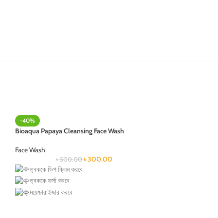
-40%
-21%
Bioaqua Papaya Cleansing Face Wash
Cathy Doll Acne 
Cleanser
Face Wash
৳
300.00
৳
500.00
Acne
,
Face Wash
ত্বককে ডিপ ক্লিন করবে
৳
70
ত্বককে ফর্সা করবে
এটি মাত্র ৭ দিন ব্যব
ময়েশ্চারাইজার করবে
এটি ত্বকে অয়েল কন্ট
নরম কোমল করবে
ত্বকে পিম্পলের কালো
ইনস্ট্যান্ট গ্লো করবে