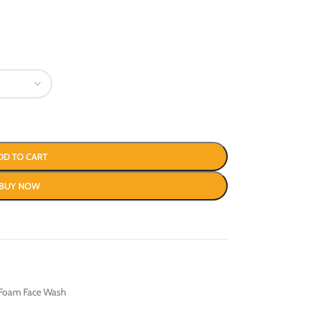
DD TO CART
BUY NOW
 Foam Face Wash