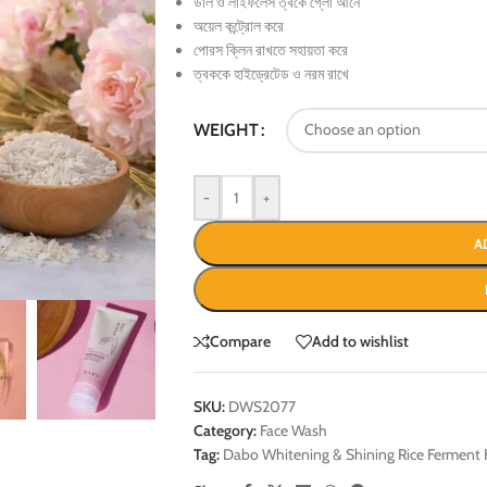
ডাল ও লাইফলেস ত্বকে গ্লো আনে
অয়েল কন্ট্রোল করে
পোরস ক্লিন রাখতে সহায়তা করে
ত্বককে হাইড্রেটেড ও নরম রাখে
WEIGHT
-
+
A
Compare
Add to wishlist
SKU:
DWS2077
Category:
Face Wash
Tag:
Dabo Whitening & Shining Rice Ferment