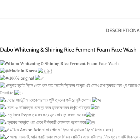
DESCRIPTION
A
Dabo Whitening & Shining Rice Ferment Foam Face Wash
𝐃𝐚𝐛𝐨 𝐖𝐡𝐢𝐭𝐞𝐧𝐢𝐧𝐠 & 𝐒𝐡𝐢𝐧𝐢𝐧𝐠 𝐑𝐢𝐜𝐞 𝐅𝐞𝐫𝐦𝐞𝐧𝐭 𝐅𝐨𝐚𝐦 𝐅𝐚𝐜𝐞 𝐖𝐚𝐬h
𝐌𝐚𝐝𝐞 𝐢𝐧 𝐊𝐨𝐫𝐞𝐚
𝟏𝟎𝟎% original
সুপার ড্রাই স্কিন থেকে শুরু করে অয়েলি স্কিনের আপুরা এই ফেসওয়াশ ব্যবহার করে খুব আরাম ব
উপকারিতা
চালের ফার্মেন্টেশন থেকে প্রাপ্ত পুষ্টি ত্বকের গভীরে পুষ্টি জোগায়
ময়লা ও অতিরিক্ত তেল দূর করে ত্বককে করে নিখুঁত পরিষ্কার
মসৃণ এবং উজ্জ্বল ত্বকের জন্য মৃত কোষ দূর করতে সহায়ক
ত্বকের আর্দ্রতা ধরে রেখে দীর্ঘস্থায়ী কোমলতা প্রদান করে
এটিতে Amino Acid থাকায় পাতলা স্কিন বা ড্যামেজ স্ক্রিন রিপেয়ার করে।
আমরা সকলেই জানি প্রাচীনকাল থেকে স্কিন ব্রাইটের জন্য রাইস প্রচলিত সুতরাং এটি স্কিনকে