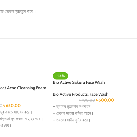
ইচ লেভেল ব্যালেন্সে থাকে।
-14%
Bio Active Sakura Face Wash
reat Acne Cleansing Foam
Bio Active Products
,
Face Wash
৳
600.00
৳
700.00
৳
650.00
0
– ত্বকের মৃতকোষ অপসারন।
 দূর করতে সাহায্য করে।
– তেলের মাত্রা কমিয়ে আনে।
ৈলাক্ততা দূর করতে সাহায্য করে।
– ত্বকের সাইন বৃদ্ধি করে।
বাধা দেয়।
– ত্বকে আদ্রতা ও পুষ্টি যোগান দেয়।
ণের সমস্যা হতে পারে।