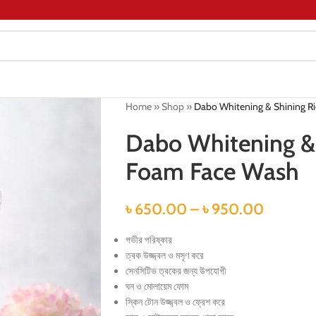
Home
»
Shop
»
Dabo Whitening & Shining R
Dabo Whitening & 
Foam Face Wash
৳
650.00
–
৳
950.00
গভীর পরিষ্কার
ত্বক উজ্জ্বল ও মসৃণ করে
সেনসিটিভ ত্বকের জন্য উপযোগী
ঘন ও মোলায়েম ফোম
স্কিন টোন উজ্জ্বল ও ফ্রেশ করে