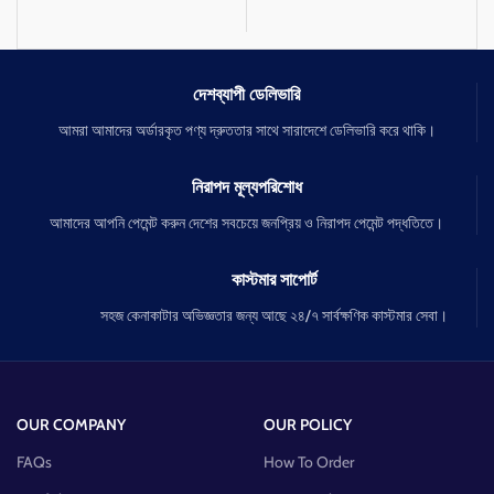
vera যা আপনার ত্বককে সফট রাখবে।
দেশব্যাপী ডেলিভারি
আমরা আমাদের অর্ডারকৃত পণ্য দ্রুততার সাথে সারাদেশে ডেলিভারি করে থাকি।
নিরাপদ মূল্যপরিশোধ
আমাদের আপনি পেমেন্ট করুন দেশের সবচেয়ে জনপ্রিয় ও নিরাপদ পেমেন্ট পদ্ধতিতে।
কাস্টমার সাপোর্ট
সহজ কেনাকাটার অভিজ্ঞতার জন্য আছে ২৪/৭ সার্বক্ষণিক কাস্টমার সেবা।
OUR COMPANY
OUR POLICY
FAQs
How To Order