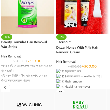
-30%
-17%
Beauty Formulas Hair Removal
SOLD OUT
Wax Strips
Disaar Honey With Milk Hair
Removal Cream
Hair Removal
৳
350.00
৳
500.00
Hair Removal
আপনার বডি লোম remove করতে পারবেন ঘরে বসে
৳
500.00
৳
600.00
খুব সহজেই।
ত্বক মসৃণ করে,
এই ওয়াক্স বিকিনি লাইন, আন্ডার আর্ম, লেগ এন্ড
কোনো ধরনের side effects নেই।
বডিতে ব্যবহার করতে পারবেন।
hair remover
৪০ দিন পর্যন্ত কোন লোম দেখা যাবে না।
facial hair remover
অতিরিক্ত লোম হওয়া থেকে আপনার body কে বিরত
painless hair remover
রাখবে।
Instant hair remover
এই wax strip আপনার Face এর লোম গজানোর
৫ মিনিটে অবাঞ্ছিত লোম পরিষ্কার
root কে Damage করে নেচারাল করে তুলবে।
এতে রয়েছে Vitamim E , Argan oil & Aloe