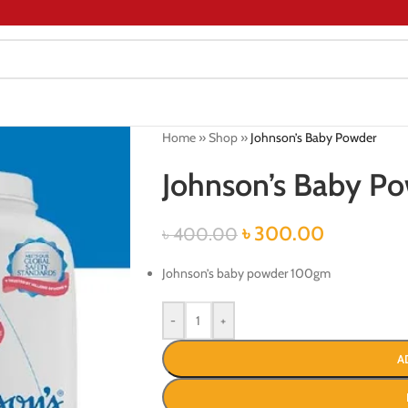
Home
»
Shop
»
Johnson’s Baby Powder
Johnson’s Baby P
৳
300.00
৳
400.00
Johnson’s baby powder 100gm
-
+
A