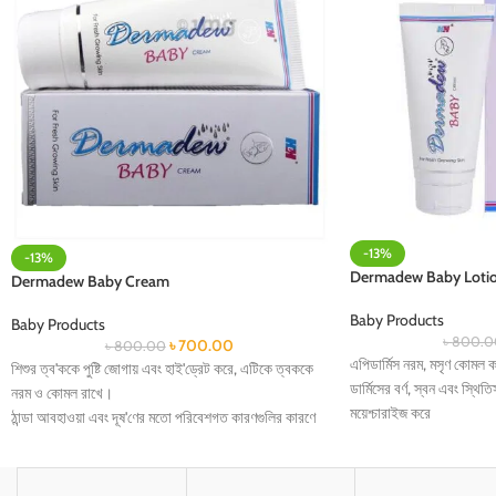
-13%
-13%
Dermadew Baby Loti
Dermadew Baby Cream
Baby Products
Baby Products
৳
800.0
৳
700.00
৳
800.00
এপিডার্মিস নরম, মসৃণ কোমল 
শিশুর ত্ব'ককে পুষ্টি জোগায় এবং হাই'ড্রেট করে, এটিকে ত্বককে
ডার্মিসের বর্ণ, স্বন এবং স্থ
নরম ও কোমল রাখে।
ময়েশ্চারাইজ করে
ঠান্ডা আবহাওয়া এবং দূষ'ণের মতো পরিবেশগত কারণগুলির কারণে
পুনরুজ্জীবিত করে
সৃষ্ট শু'ষ্কতা এবং জ্বা'লা থেকে আপনার শিশুর ত্বককে র'ক্ষা করতে
মসৃণ এবং স্বাস্থ্যকর ত্বক বজা
সাহায্য করে।
ত্বকে কোমল
জলপাই তেল, শিয়া মাখন এবং বাদাম তেলের মতো প্রাকৃতিক