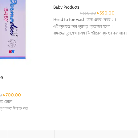
Baby Products
৳
550.00
৳
650.00
Head to toe wash হলো একের ভেতর ২।
এটি ব্যবহারে আর শ্যাম্পুর প্রয়োজন হবেনা।
বাচ্চাদের চুলে,মাথায় এমনকি শরীরেও ব্যবহার করা যাবে।
স্পেশালি নিউবর্ণ বেবির জন্য বানানো যাতে তাদের শরীরে অতিরি
ক্যামিকেলের ব্যবহার না হয়।
Tear free-অর্থাৎ চোখে লাগলে ও চোখ জ্বালা করবেনা।
Dermatologist ও Pediatrician দ্বারা tested।
on
৳
700.00
0
করে তোলে
িতিস্থাপকতা উন্নত করে
য় রাখে