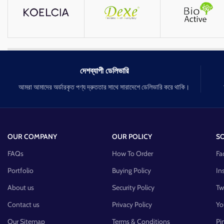
উপাদান রয়েছে।
ডায়াপার ফুসকুড়ি বা ত্বকের অন্যান্য জ্বা'লা দ্বারা সৃষ্ট লা'লভাব
এবং চু'লকা'নি কমাতে সাহায্য করে।
নবজাতক এবং শিশুদের ব্যবহারের জন্য নিরাপদ এবং কার্যকর।
ক্ষ'তিকা'রক রাসা'য়নিক যেমন প্যা'রাবেন, সাল'ফেট এবং কৃ'ত্রিম
সুগ'ন্ধি থেকে মুক্ত।
দেশব্যাপী ডেলিভারি
চ'র্মরো'গ বিশে'ষজ্ঞ-পরী'ক্ষিত।
আমরা আমাদের অর্ডারকৃত পণ্য দ্রুততার সাথে সারাদেশে ডেলিভারি করে থাকি।
OUR COMPANY
OUR POLICY
SO
FAQs
How To Order
Fa
Portfolio
Buying Policy
In
About us
Security Policy
Tw
Contact us
Privacy Policy
Yo
Our Sitemap
Terms & Conditions
Pi