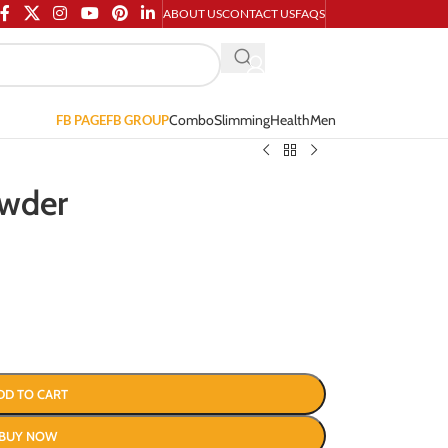
ABOUT US
CONTACT US
FAQS
Combo
Slimming
Health
Men
FB PAGE
FB GROUP
owder
DD TO CART
BUY NOW