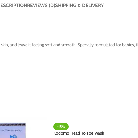
ESCRIPTION
REVIEWS (0)
SHIPPING & DELIVERY
kin, and leave it feeling soft and smooth. Specially formulated for babies, t
-15%
Kodomo Head To Toe Wash