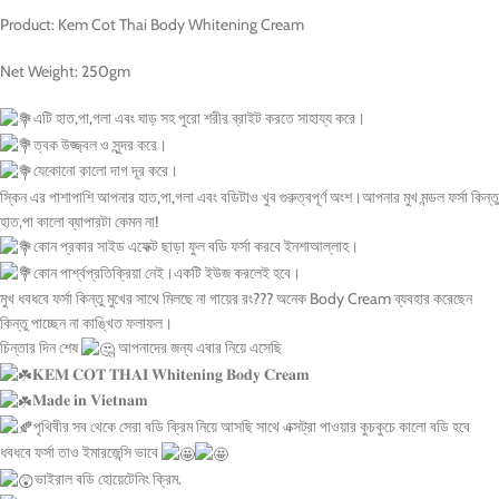
Product: Kem Cot Thai Body Whitening Cream
Net Weight: 250gm
এটি হাত,পা,গলা এবং ঘাড় সহ পুরো শরীর ব্রাইট করতে সাহায্য করে।
ত্বক উজ্জ্বল ও সুন্দর করে।
যেকোনো কালো দাগ দূর করে।
স্কিন এর পাশাপাশি আপনার হাত,পা,গলা এবং বডিটাও খুব গুরুত্বপূর্ণ অংশ।আপনার মুখ মন্ডল ফর্সা কিন্তু
হাত,পা কালো ব্যাপারটা কেমন না!
কোন প্রকার সাইড এফেক্ট ছাড়া ফুল বডি ফর্সা করবে ইনশাআল্লাহ।
কোন পার্শ্বপ্রতিক্রিয়া নেই।একটি ইউজ করলেই হবে।
মুখ ধবধবে ফর্সা কিন্তু মুখের সাথে মিলছে না গায়ের রং??? অনেক Body Cream ব্যবহার করেছেন
কিন্তু পাচ্ছেন না কাঙ্খিত ফলাফল।
চিন্তার দিন শেষ
আপনাদের জন্য এবার নিয়ে এসেছি
𝐊𝐄𝐌 𝐂𝐎𝐓 𝐓𝐇𝐀𝐈 𝐖𝐡𝐢𝐭𝐞𝐧𝐢𝐧𝐠 𝐁𝐨𝐝𝐲 𝐂𝐫𝐞𝐚𝐦
𝐌𝐚𝐝𝐞 𝐢𝐧 𝐕𝐢𝐞𝐭𝐧𝐚𝐦
পৃথিবীর সব থেকে সেরা বডি ক্রিম নিয়ে আসছি সাথে এক্সট্রা পাওয়ার কুচকুচে কালো বডি হবে
ধবধবে ফর্সা তাও ইমারজেন্সি ভাবে
ভাইরাল বডি হোয়েটেনিং ক্রিম.