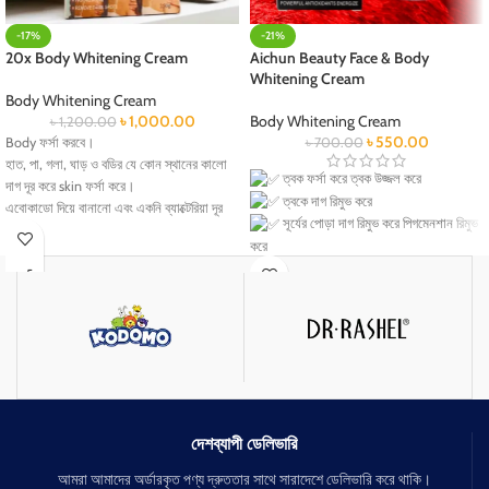
-17%
-21%
20x Body Whitening Cream
Aichun Beauty Face & Body
Whitening Cream
Body Whitening Cream
৳
1,000.00
Body Whitening Cream
৳
1,200.00
৳
550.00
Body ফর্সা করবে।
৳
700.00
হাত, পা, গলা, ঘাড় ও বডির যে কোন স্থানের কালো
ত্বক ফর্সা করে ত্বক উজ্জল করে
দাগ দূর করে skin ফর্সা করে।
ত্বকে দাগ রিমুভ করে
এবোকাডো দিয়ে বানানো এবং একনি ব্যাক্টেরিয়া দূর
সূর্যের পোড়া দাগ রিমুভ করে পিগমেনশান রিমুভ
করে।
করে
ছেলে-মেয়ে উভয়ে ব্যবহার করতে পারবে।
ত্বক মসৃণ করে
কোনো প্রকার সাইড ইফেক্ট নেই।
পুরো শরীর ফর্সা করে স্থায়ী ভাবে
কালো দাগ দূর করবে। নরম ও কমল করে তুলবে
যে কোন দাগ বা ঘা ফাসড়া থাকলেও চলে যাবে
নরম ও কমল করে তুলবে
স্কিনকে স্মুথ এবং গ্লো করবে
দেশব্যাপী ডেলিভারি
আমরা আমাদের অর্ডারকৃত পণ্য দ্রুততার সাথে সারাদেশে ডেলিভারি করে থাকি।