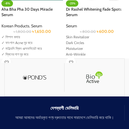
-8%
-25%
Aha Bha Pha 30 Days Miracle
Dr Rashel Whitening Fade Spots
Serum
Serum
Korean Products
,
Serum
Serum
৳
1,650.00
৳
600.00
৳
1,800.00
৳
800.00
✓ পিম্পল কমায়
Skin Revitalizer
✓ ফাংগাল Acne দূর করে
Dark Circles
✓ মাইল্ডলি স্কিন এক্সফলিয়েট করে
Moisturizer
✓ স্কিনের দাগ দূর করে
Anti-Wrinkle
✓ স্কিন ব্রাইট করে
Anti-Aging
✓ স্কিন barrier strong করে
দেশব্যাপী ডেলিভারি
আমরা আমাদের অর্ডারকৃত পণ্য দ্রুততার সাথে সারাদেশে ডেলিভারি করে থাকি।