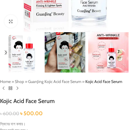
Click to enlarge
Home
»
Shop
»
GuanJing Kojic Acid Face Serum
»
Kojic Acid Face Serum
Kojic Acid Face Serum
৳
500.00
৳
600.00
স্কিনের দাগ কমায়।