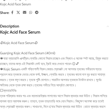
Kojic Acid Face Serum
Share:
Description
Kojic Acid Face Serum
🥀
Kojic Acid Face Serum
🥀
GuanJing Kojic Acid Face Serum (40ml)
🍁
যারা ন্যাচারালি এক্সট্রিম গ্লোয়িং কোনো সিরাম চাচ্ছেন এবং স্কিনে এ অনেক স্পট আছে, রিমুভ করতে
চাচ্ছেন, তাদের জন্য এই সিরামটা বেস্ট হবে, ট্রাই করে দেখতে পারেন
😊
💕
🍁
Kojic Serum একটি শক্তিশালী স্কিন কেয়ার প্রোডাক্ট।যা আপনার ত্বকের গভীরতম স্তরে
প্রবেশ করে ত্বককে ভেতর থেকে ফর্সা, উজ্জল, গ্লোয়িং করবে। ত্বকের কালো দাগ দূর করতে সাহায্য
করবে। ত্বক মসৃণ করবে। ত্বকে পুষ্টি যোগাবে। সারাদিন আপনার ত্বককে টানটান রাখবে। সূর্যের
ক্ষতিকর থেকে ত্বক রক্ষা করবে।ত্বকের গভীরে গিয়ে আর্দ্রতা জোগাবে।
💥
ব্যবহারবিধিঃ
ত্বক পরিষ্কার করার পর এবং ময়েশ্চারাইজ়ার লাগানোর আগে সিরাম ব্যবহার করা উচিত। সিরাম লাগিয়ে
হালকা হাতে ম্যাসাজ করুন। তাহলে, ত্বক তাড়াতাড়ি শুষে নেবে সিরাম। কিছুক্ষণ অপেক্ষা করে তবেই
অন্য প্রোডাক্ট ব্যবহার করুন। সাধারণত, দিনে দু’বার সিরাম ব্যবহার করা উচিত ।রাতে ব্যবহার করলে