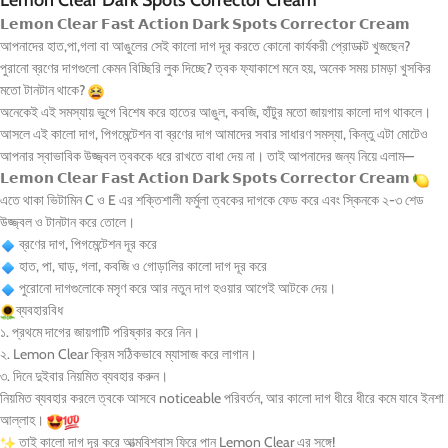
Lemon Clear Dark Spots Corrector Cream
𝗟𝗲𝗺𝗼𝗻 𝗖𝗹𝗲𝗮𝗿 𝗙𝗮𝘀𝘁 𝗔𝗰𝘁𝗶𝗼𝗻 𝗗𝗮𝗿𝗸 𝗦𝗽𝗼𝘁𝘀 𝗖𝗼𝗿𝗿𝗲𝗰𝘁𝗼𝗿 𝗖𝗿𝗲𝗮𝗺
আপনাদের হাত,পা,গলা বা আঙুলের সেই কালো দাগ দূর করতে কোনো কার্যকরী প্রোডাক্ট খুজছেন?
পুরানো ব্রণের দাগগুলো কেমন বিচ্ছিরি লুক দিচ্ছে? ত্বক ফ্যাকাশে মনে হয়, অনেক সময় চামড়া খুসকির
মতো টানটান থাকে?
অনেকেই এই সমস্যায় ভুগে বিশেষ করে হাতের আঙুল, কবজি, হাঁটুর মতো জায়গায় কালো দাগ থাকলে।
আসলে এই কালো দাগ, পিগমেন্টেশন বা ব্রণের দাগ আমাদের সবার সাধারণ সমস্যা, কিন্তু এটা মোটেও
আপনার স্বাভাবিক উজ্জ্বল ত্বককে ধরে রাখতে বাধা দেয় না। তাই আপনাদের জন্য নিয়ে এলাম—
𝗟𝗲𝗺𝗼𝗻 𝗖𝗹𝗲𝗮𝗿 𝗙𝗮𝘀𝘁 𝗔𝗰𝘁𝗶𝗼𝗻 𝗗𝗮𝗿𝗸 𝗦𝗽𝗼𝘁𝘀 𝗖𝗼𝗿𝗿𝗲𝗰𝘁𝗼𝗿 𝗖𝗿𝗲𝗮𝗺
এতে থাকা ভিটামিন C ও E এর শক্তিশালী ফর্মুলা ত্বকের দাগকে ফেড করে এবং স্কিনকে ২-৩ শেড
উজ্জ্বল ও টানটান করে তোলে।
ব্রণের দাগ, পিগমেন্টেশন দূর করে
হাত, পা, ঘাড়, গলা, কবজি ও গোড়ালির কালো দাগ দূর করে
পুরোনো দাগগুলোকে মসৃণ করে আর নতুন দাগ হওয়ার আগেই আটকে দেয়।
ব্যবহারবিধ
১. প্রথমে দাগের জায়গাটি পরিষ্কার করে নিন।
২. Lemon Clear ক্রিম সঠিকভাবে ম্যাসাজ করে লাগান।
৩. দিনে দুইবার নিয়মিত ব্যবহার করুন।
নিয়মিত ব্যবহার করলে ত্বকে আসবে noticeable পরিবর্তন, আর কালো দাগ ধীরে ধীরে কমে যাবে ইনশা
আল্লাহ।
তাই কালো দাগ দূর করে আত্মবিশ্বাস ফিরে পান Lemon Clear এর সঙ্গে!