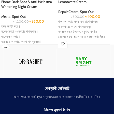
Fiorae Dark Spot & Anti Melasma
Lemonvate Cream
Whitening Night Cream
Repair Cream
,
Spot Out
Mesta
,
Spot Out
৳
400.00
৳
500.00
৳
850.00
৳
1,200.00
বডি ফর্সা করার জন্য অসাধারণ কার্যকর
ত্বক ব্রাইট করে।
হাত–পায়ের কালো দাগ করবে দূর
মুখের মেস্তা ও মেস্তার দাগ কমায়।
ত্বককে করবে উজ্জ্বল, মসৃণ ও দাগহীন
ব্রনের দাগ কমায়।
রেগুলার ইউজ করলে পাবেন ধবধবে ফর্সা স্কিন
বয়সের ছাপ কমায়, কালো দাগ দূর করে।
রোদে পোরা কালো দাগ দূর করে।
ত্বকের ছোপ ছোপ কালো দাগ দূর করতে সাহায্য
করে।
দেশব্যাপী ডেলিভারি
আমরা আমাদের অর্ডারকৃত পণ্য দ্রুততার সাথে সারাদেশে ডেলিভারি করে থাকি।
নিরাপদ মূল্যপরিশোধ