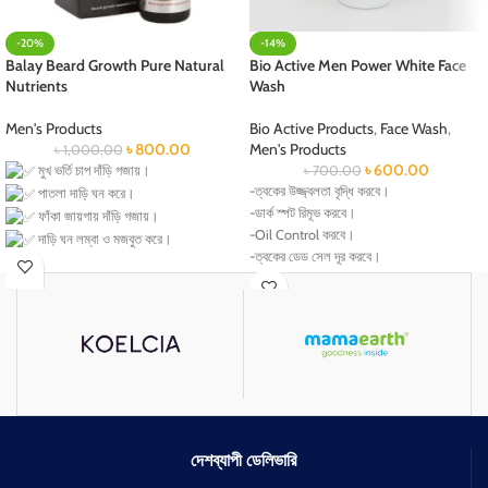
-20%
-14%
Balay Beard Growth Pure Natural
Bio Active Men Power White Face
Nutrients
Wash
Men's Products
Bio Active Products
,
Face Wash
,
৳
800.00
Men's Products
৳
1,000.00
৳
600.00
মুখ ভর্তি চাপ দাঁড়ি গজায়।
৳
700.00
-ত্বকের উজ্জ্বলতা বৃদ্ধি করবে।
পাতলা দাড়ি ঘন করে।
-ডার্ক স্পট রিমূভ করবে।
ফাঁকা জায়গায় দাঁড়ি গজায়।
-Oil Control করবে।
দাড়ি ঘন লম্বা ও মজবুত করে।
-ত্বকের ডেড সেল দূর করবে।
পরীক্ষিত প্রোডাক্ট ১০০% কাজ করে।
-ত্বক ময়শ্চারাইজিং রাখে।
যাদের পাতলা দাড়ি তাদের চাপ দাঁড়ি গজায়।
দেশব্যাপী ডেলিভারি