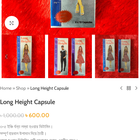
Click to enlarge
Home
»
Shop
»
Long Height Capsule
Long Height Capsule
৳
600.00
৳
1,000.00
৩-৫ ইঞ্চি র্যন্ত লম্বা হওয়ার ভিটামিন।
সম্পূর্ণ হারবাল উপাদান দিয়ে তৈরী।