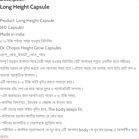
Long Height Capsule
Product: Long Height Capsule
(60 Capsule)
Made in india
৫-৬ ইঞ্চি পর্যন্ত লম্বা হওয়ার ভিটামিন
Dr. Chopra Height Grow Capsules
ছেলে_মেয়ে_উভয়ই_খেতে_পারে
সম্পূর্ণ হারবাল উপাদান দিয়ে তৈরী লম্বা হওয়ার ভিটামিন যেটি আপানার গ্লান্ড একটিভ রাখে শরীরের
গ্রস্থি হরমন কে বৃদ্ধি করতে এবং আপনার লম্বা হতে।এটাতে আছে লো ভাসমা, ডাল চিনি, জাই ফল ও
অনান্য প্রাকৃতিক উপাদান।
এটি আপনার ৫-৬ ইঞ্চি হাইট বৃদ্ধি করতে সাহায্য করে।
আপনার বডি শেপ কে করে আরো সুন্দর ও পার্সোনালিটি সম্পন্ন।
-এটা ব্যবহারের ফলে আপনি হতে পারেন ৫-৬ ইঞ্চি লম্বা,
-মানসিক বিষণ্ণতা , উদ্বেক ও মেজাজ কে উন্নত করে
-এটি দেহের হজম শক্তি বৃদ্ধি করে, The body keeps fit,
-মহিলাদের হরমোন জাতীয় সমস্যা কে রোধ করে
-শরীরের কলেসটার ও প্রেসারকে কন্ট্রোল করে
-শারীরিক ও মানসিক প্রভাবগুলো কে দূর করে এটি আপনার body কে খুব কম time এ আকর্ষণীও করে
তুলবে,