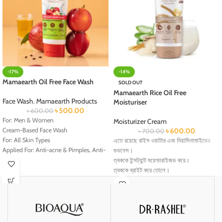
-17%
-14%
Mamaearth Oil Free Face Wash
SOLD OUT
Mamaearth Rice Oil Free
Face Wash
,
Mamaearth Products
Moisturiser
৳
500.00
৳
600.00
For: Men & Women
Moisturizer Cream
Cream-Based Face Wash
৳
600.00
৳
700.00
For: All Skin Types
এতে রয়েছে রাইস ওয়াটার এবং নিয়াসিনামাইডের
Applied For: Anti-acne & Pimples, Anti-
গুডনেস।
dullness, Deep Cleansing,
ত্বককে ইন্সট্যান্ট ময়েশ্চারাইজড করে।
Comes in Tube
ত্বককে ব্রাইট করে তোলে।
Removes Excess Oil
ত্বকে কোনো তেল চিটচিটে ভাব হতে দেয় না।
Eliminates Grime & Dirt
ত্বককে গ্লোয়িং করে।
Gives a Healthy Glow
ত্বকের পোরস মিনিমাইজ করে।
Volume: 100 ml
ত্বকের লিপিড লেয়ার বিল্ডআপ করে।
Made in India
ত্বকের স্কিন টেক্সচার ইম্প্রুভ করে।