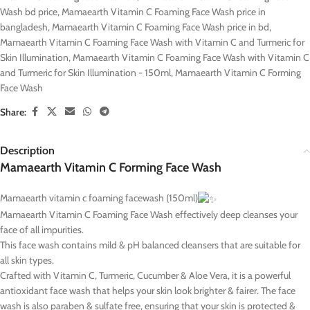
Wash bd price
,
Mamaearth Vitamin C Foaming Face Wash price in
bangladesh
,
Mamaearth Vitamin C Foaming Face Wash price in bd
,
Mamaearth Vitamin C Foaming Face Wash with Vitamin C and Turmeric for
Skin Illumination
,
Mamaearth Vitamin C Foaming Face Wash with Vitamin C
and Turmeric for Skin Illumination - 150ml
,
Mamaearth Vitamin C Forming
Face Wash
Share:
Description
Mamaearth Vitamin C Forming Face Wash
Mamaearth vitamin c foaming facewash (150ml)
Mamaearth Vitamin C Foaming Face Wash effectively deep cleanses your
face of all impurities.
This face wash contains mild & pH balanced cleansers that are suitable for
all skin types.
Crafted with Vitamin C, Turmeric, Cucumber & Aloe Vera, it is a powerful
antioxidant face wash that helps your skin look brighter & fairer. The face
wash is also paraben & sulfate free, ensuring that your skin is protected &