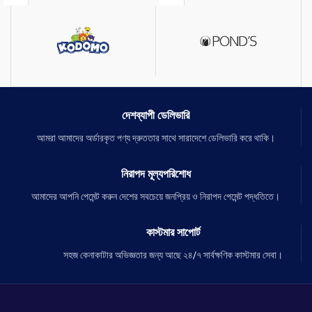
মুখের তৈলাক্ততা কমায় যা ব্রণের সমস্যা হতে পারে।
ত্বক অনেক বেশি মসৃণ করতে সাহায্য করে।
ব্রণের প্রদাহ কমায়, ব্রণ থেকে লালভাব কমায় এবং
ত্বকের অতিরিক্ত তেল দূর করতে সাহায্য করে।
ত্বককে মজবুত করে।
দেশব্যাপী ডেলিভারি
আমরা আমাদের অর্ডারকৃত পণ্য দ্রুততার সাথে সারাদেশে ডেলিভারি করে থাকি।
নিরাপদ মূল্যপরিশোধ
আমাদের আপনি পেমেন্ট করুন দেশের সবচেয়ে জনপ্রিয় ও নিরাপদ পেমেন্ট পদ্ধতিতে।
কাস্টমার সাপোর্ট
সহজ কেনাকাটার অভিজ্ঞতার জন্য আছে ২৪/৭ সার্বক্ষণিক কাস্টমার সেবা।