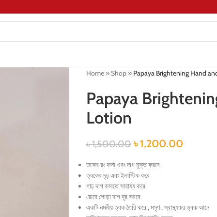
Home
»
Shop
»
Papaya Brightening Hand an
Papaya Brighteni
Lotion
৳
1,200.00
৳
1,500.00
তকের রং ফর্সা এবং দাগ মুক্ত করবে
ত্বকের দৃঢ় এবং ইলাস্টিক করে
গাঢ় দাগ কমাতে সাহায্য করে
রোদে পোড়া দাগ দূর করবে
একটি নমনীয় ত্বক তৈরি করে , মসৃণ , স্বাস্থ্যকর ত্বক আনে