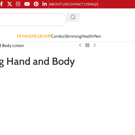
ABOUT US
CONTACT US
FAQS
Combo
Slimming
Health
Men
FB PAGE
FB GROUP
d Body Lotion
ng Hand and Body