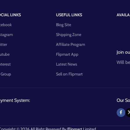
CIAL LINKS
USEFUL LINKS
AVAILA
cebook
Blog Site
stagram
Shipping Zone
itter
Affiliate Program
Join ou
utube
Flipmart App
Will b
nterest
Latest News
 Group
Sell on Flipmart
ayment System:
Our Soc
Copyright © 2026 All Right Reserved By
Flipmart
Limited