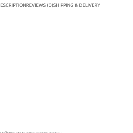
ESCRIPTION
REVIEWS (0)
SHIPPING & DELIVERY
য় বেশি শুষ্ক ভাব হয় সেখানে ভালোমত লাগাবেন।