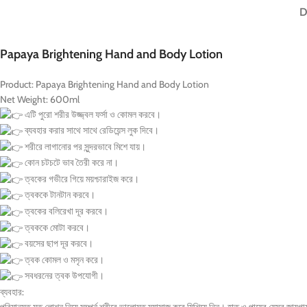
D
Papaya Brightening Hand and Body Lotion
Product: Papaya Brightening Hand and Body Lotion
Net Weight: 600ml
এটি পুরো শরীর উজ্জ্বল ফর্সা ও কোমল করবে।
ব্যবহার করার সাথে সাথে রেডিয়েন্স লুক দিবে।
শরীরে লাগানোর পর সুন্দরভাবে মিশে যায়।
কোন চটচটে ভাব তৈরী করে না।
ত্বকের গভীরে গিয়ে ময়শ্চারাইজ করে।
ত্বককে টানটান করবে।
ত্বকের বলিরেখা দূর করবে।
ত্বককে মোটা করবে।
বয়সের ছাপ দূর করবে।
ত্বক কোমল ও মসৃন করে।
সবধরনের ত্বক উপযোগী।
ব্যবহার:
পরিমানমত মত লোশন নিয়ে সম্পুর্ন শরীরে ভালোমত ম্যাসাজ করে মিশিয়ে নিন। হাত ও পায়ের যেসব জায়গা