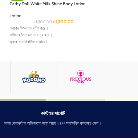
Cathy Doll White Milk Shine Body Lotion
Lotion
৳
1,300.00
৳
1,500.00
ত্বকের উজ্জলতা বৃদ্ধি করে।
স্কীনের তৈলাক্ত ভাব দূর করে।
ত্বকে ময়েশ্চারাইজার আনে।
ক্ষতিগ্রস্থ ত্বক পুনরুদ্ধার করবে।
যে কোনো ঋতুতে ব্যবহার করা যায়।
ত্বক হয় আরো উজ্জ্বল আরো কোমল।
ত্বকে রোদে পোড়া কালছে দাগ দূর করে।
মুখমণ্ডল সহ সারা শরীরে ব্যবহার করা যায়।
নিয়মিত ব্যবহারে পাবেন ফর্সা, কোমল, উজ্জ্বল ও লাবণ্যময়ী ত্বক।
কাস্টমার সাপোর্ট
সহজ কেনাকাটার অভিজ্ঞতার জন্য আছে ২৪/৭ সার্বক্ষণিক কাস্টমার সেবা।