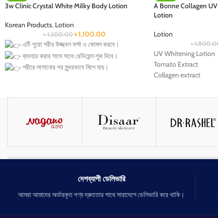
3w Clinic Crystal White Milky Body Lotion
A Bonne Collagen UV 
Lotion
Korean Products
,
Lotion
৳
1,100.00
Lotion
৳
1,200.00
এটি পুরো শরীর উজ্জ্বল ফর্সা ও কোমল করবে।
৳
1,800.0
UV Whitening Lotion
ব্যবহার করার সাথে সাথে রেডিয়েন্স লুক দিবে।
Tomato Extract
শরীরে লাগানোর পর সুন্দরভাবে মিশে যায়।
Collagen extract
কোন চটচটে ভাব তৈরী করে না।
Miracle white c
ত্বকের গভীরে গিয়ে ময়শ্চারাইজ করে।
3x Whitening Firming 
ত্বককে টানটান করবে।
Milk Protein, Nano whit
ত্বকের বলিরেখা দূর করবে।
Tomato Extract
ত্বককে মোটা করবে।
বয়সের ছাপ দূর করবে।
ত্বক কোমল ও মসৃন করে।
সবধরনের ত্বক উপযোগী।
দেশব্যাপী ডেলিভারি
আমরা আমাদের অর্ডারকৃত পণ্য দ্রুততার সাথে সারাদেশে ডেলিভারি করে থাকি।