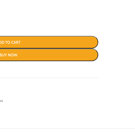
DD TO CART
BUY NOW
on