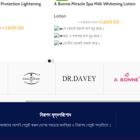
Protection Lightening
A Bonne Miracle Spa Milk Whitening Lotion
Lotion
৳
1,600.00
৳
1,800.00
৳
1,600.00
0
যে কোনো কালো দাগ দূর করে।
ঘাড় ও বগলের দাগ দূর করে।
১ম দিন থেকেই ফরসা করে।
ত্বক উজ্জ্বল ও সুন্দর করে।
ফ্রুট দিয়ে বানানো এবং একনি ব্যাক্টেরিয়া দূর করে।
Skin
ছেলে-মেয়ে উভয়ে ব্যবহার করতে পারবে।
e Gluta, Kojic, and
কোনো প্রকার side ইফেক্ট নেই।
নিরাপদ মূল্যপরিশোধ
আমাদের আপনি পেমেন্ট করুন দেশের সবচেয়ে জনপ্রিয় ও নিরাপদ পেমেন্ট পদ্ধতিতে।