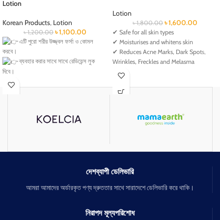
Lotion
Lotion
Korean Products
,
Lotion
৳
1,600.00
৳
1,800.00
৳
1,100.00
৳
1,200.00
✔ Safe for all skin types
এটি পুরো শরীর উজ্জ্বল ফর্সা ও কোমল
✔ Moisturises and whitens skin
করবে।
✔ Reduces Acne Marks, Dark Spots,
ব্যবহার করার সাথে সাথে রেডিয়েন্স লুক
Wrinkles, Freckles and Melasma
✔ Lighten up your Scars, Stretch Marks,
দিবে।
Underarm and other dark areas
শরীরে লাগানোর পর সুন্দরভাবে মিশে যায়।
✔ Reduces the Dry skin and controls
কোন চটচটে ভাব তৈরী করে না।
oiliness of the skin
ত্বকের গভীরে গিয়ে ময়শ্চারাইজ করে।
ত্বককে টানটান করবে।
ত্বকের বলিরেখা দূর করবে।
ত্বককে মোটা করবে।
বয়সের ছাপ দূর করবে।
ত্বক কোমল ও মসৃন করে।
সবধরনের ত্বক উপযোগী।
দেশব্যাপী ডেলিভারি
আমরা আমাদের অর্ডারকৃত পণ্য দ্রুততার সাথে সারাদেশে ডেলিভারি করে থাকি।
নিরাপদ মূল্যপরিশোধ