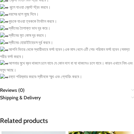
ব্রেস্ট টাইট ফিট স্ট্রং করবে।
ঝুলে যাওয়া ব্রেস্ট স্ট্রং করবে।
বয়সের ছাপ মুছে দিবে।
কুচকে যাওয়া ত্বককে টানটান করবে।
স্কীনের তৈলাক্ত ভাব দূর করে।
স্কীনের মৃত কোষ দূর করবে।
স্কীনের হোয়াইটহেডস দূর্র করবে।
আপনি ভিতর থেকে স্থায়ীভাবে ফর্সা হবেন।এক মাস খেলে ৩টি শেড পরিমান ফর্সা হবেন।সমস্ত
শরীর ফর্সা করবে।
আপনার মুখে ব্রন থাকলে চলে যাবে যে কোন দাগ বা ঘা থাকলেও চলে যাবে। কারন এখানে নিম এবং
হলুদ আছে।
রক্ত পরিষ্কার করবে৷ স্কীনকে স্মুথ এবং গ্লোয়িং করবে।
Reviews (0)
Shipping & Delivery
Related products