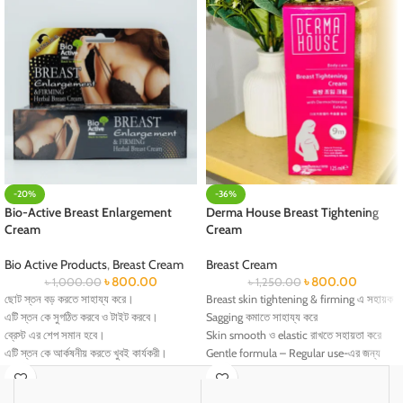
-20%
-36%
Bio-Active Breast Enlargement
Derma House Breast Tightening
Cream
Cream
Bio Active Products
,
Breast Cream
Breast Cream
৳
800.00
৳
800.00
৳
1,000.00
৳
1,250.00
ছোট স্তন বড় করতে সাহায্য করে।
Breast skin tightening & firming এ সহায়ক
এটি স্তন কে সুগঠিত করবে ও টাইট করবে।
Sagging কমাতে সাহায্য করে
ব্রেস্ট এর শেপ সমান হবে।
Skin smooth ও elastic রাখতে সহায়তা করে
এটি স্তন কে আর্কষনীয় করতে খুবই কার্যকরী।
Gentle formula – Regular use-এর জন্য
সব বয়সী মেয়েরা ইউজ করতে পারেন।
উপযোগী
হারবাল তাই, এর কোন পার্শ্বপ্রতিক্রিয়া নাই।