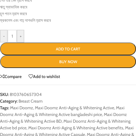
পেট এর মেদ হ্রাস করবে
ঋতু স্বাভাবিক করবে
চুল পতন হ্রাস করবে
ফ্রকলেস এবং গাঢ় দাগগুলি হ্রাস করবে
-
+
ADD TO CART
BUY NOW
Compare
Add to wishlist
SKU:
8103760657304
Category:
Breast Cream
Tags:
Maxi Doomz
,
Maxi Doomz Anti-Aging & Whitening Active
,
Maxi
Doomz Anti-Aging & Whitening Active bangladeshi price
,
Maxi Doomz
Anti-Aging & Whitening Active BD
,
Maxi Doomz Anti-Aging & Whitening
Active bd price
,
Maxi Doomz Anti-Aging & Whitening Active benefits
,
Maxi
Doomz Anti-Aging & Whitening Active Capsule
,
Maxi Doomz Anti-Aging &