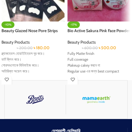
-10%
-17%
Beauty Glazed Nose Pore Strips
Bio Active Sakura Pink Face Powder
Beauty Products
Beauty Products
৳
180.00
৳
500.00
৳
200.00
৳
600.00
ব্ল্যাকহেডস হোয়াইটহেডস দূর করে।
Fully Matte finish
ডার্ট ক্লিন করে।
Full coverage
পোরসগুলোকে মিনিমাইজ করে।
Makeup cakey করবে না
অতিরিক্ত অয়েল করে।
Regular use এর জন্য best compact
powder
Dermatologically tested
High pigmented
16hours পর্যন্ত long lasting করবে
UV 40 আছে যা স্কিনকে প্রোটেকশন দিবে
দেশব্যাপী ডেলিভারি