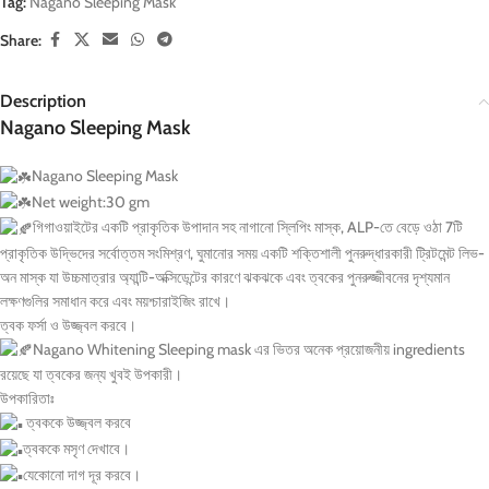
Tag:
Nagano Sleeping Mask
Share:
Description
Nagano Sleeping Mask
Nagano Sleeping Mask
Net weight:30 gm
গিগাওয়াইটের একটি প্রাকৃতিক উপাদান সহ নাগানো স্লিপিং মাস্ক, ALP-তে বেড়ে ওঠা 7টি
প্রাকৃতিক উদ্ভিদের সর্বোত্তম সংমিশ্রণ, ঘুমানোর সময় একটি শক্তিশালী পুনরুদ্ধারকারী ট্রিটমেন্ট লিভ-
অন মাস্ক যা উচ্চমাত্রার অ্যান্টি-অক্সিডেন্টের কারণে ঝকঝকে এবং ত্বকের পুনরুজ্জীবনের দৃশ্যমান
লক্ষণগুলির সমাধান করে এবং ময়শ্চারাইজিং রাখে।
ত্বক ফর্সা ও উজ্জ্বল করবে।
Nagano Whitening Sleeping mask এর ভিতর অনেক প্রয়োজনীয় ingredients
রয়েছে যা ত্বকের জন্য খুবই উপকারী।
উপকারিতাঃ
ত্বককে উজ্জ্বল করবে
ত্বককে মসৃণ দেখাবে।
যেকোনো দাগ দূর করবে।