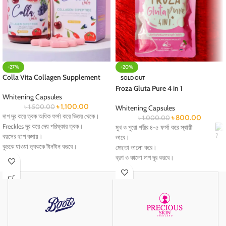
-27%
-20%
Colla Vita Collagen Supplement
SOLD OUT
Froza Gluta Pure 4 in 1
Whitening Capsules
৳
1,100.00
৳
1,500.00
Whitening Capsules
দাগ দূর করে ত্বক অধিক ফর্সা করে ভিতর থেকে।
৳
800.00
৳
1,000.00
Freckles দূর করে দেয় পরিষ্কার ত্বক।
মুখ ও পুরো শরীর ৪-৫ ফর্সা করে স্থায়ী
বয়সের ছাপ কমায়।
ভাবে।
কুচকে যাওয়া ত্বককে টানটান করবে।
মেছতা ভালো করে।
চোখের নিচে কালো দাগ দূর করে।
ব্রণ ও কালো দাগ দূর করবে।
ত্বককে নরম ও ময়েশ্চারাইজ করতে পানি যোগ করুন।
বয়সের ছাপ মুছে দিবে।
বার্ধক্য বিলম্বিত করে, ফ্রি র‌্যাডিক্যাল প্রতিরোধ
কুচকে যাওয়া ত্বককে টানটান করবে।
করে।
হাড়ের পুষ্টি যোগায়।
বলিরেখা, কালচে দাগ দূর করে।